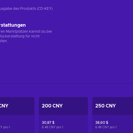
e Ausgabe des Produkts (CD-KEY)
rstattungen
en Marktplätzen kannst du bei
ückerstattung für nicht
lten.
CNY
200 CNY
250 CNY
30,87 $
38,60 $
NY pro
1
6.48 CNY pro
1
6.48 CNY pro
1