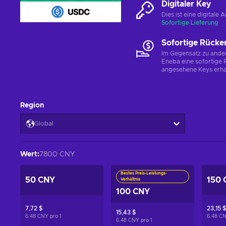
Digitaler Key
Dies ist eine digital
Sofortige Lieferung
Sofortige Rücke
Im Gegensatz zu ander
Eneba eine sofortige R
angesehene Keys erha
Region
Global
Wert
:
7800 CNY
Bestes Preis-Leistungs-
50 CNY
150 
Verhältnis
100 CNY
7,72 $
23,15 $
15,43 $
6.48 CNY pro
1
6.48 C
6.48 CNY pro
1