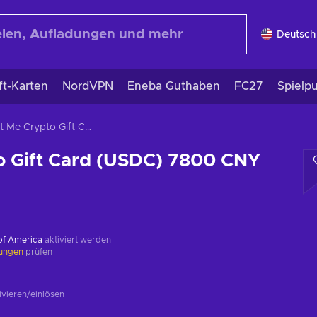
Deutsch
ft-Karten
NordVPN
Eneba Guthaben
FC27
Spielp
Gift Me Crypto Gift Card (USDC) 7800 CNY Key GLOBAL
o Gift Card (USDC) 7800 CNY
 of America
aktiviert werden
kungen
prüfen
ivieren/einlösen