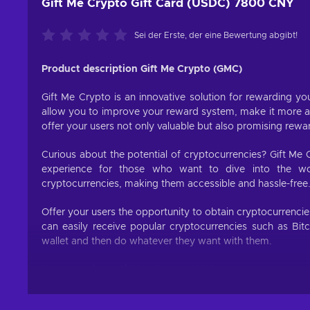
Gift Me Crypto Gift Card (USDC) 7800 CNY
Sei der Erste, der eine Bewertung abgibt!
Product description Gift Me Crypto (GMC)
Gift Me Crypto is an innovative solution for rewarding you
allow you to improve your reward system, make it more att
offer your users not only valuable but also promising rewa
Curious about the potential of cryptocurrencies? Gift Me 
experience for those who want to dive into the worl
cryptocurrencies, making them accessible and hassle-free
Offer your users the opportunity to obtain cryptocurrenci
can easily receive popular cryptocurrencies such as Bit
wallet and then do whatever they want with them.
How to redeem Gift Me Crypto (GMC)