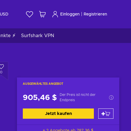
|
USD
Einloggen
Registrieren
unkte ⚡
Surfshark VPN
0
AUSGEWÄHLTES ANGEBOT
Der Preis ist nicht der
905,46 $
Endpreis
Jetzt kaufen
+ 2 Angebote ab
787,36 $