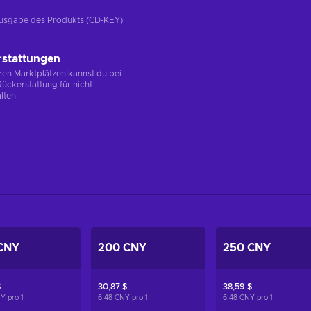
e Ausgabe des Produkts (CD-KEY)
rstattungen
en Marktplätzen kannst du bei
ückerstattung für nicht
lten.
CNY
200 CNY
250 CNY
$
30,87 $
38,59 $
NY pro
1
6.48 CNY pro
1
6.48 CNY pro
1