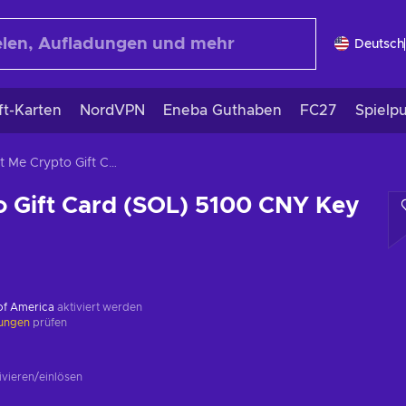
Deutsch
ft-Karten
NordVPN
Eneba Guthaben
FC27
Spielp
Gift Me Crypto Gift Card (SOL) 5100 CNY Key GLOBAL
o Gift Card (SOL) 5100 CNY Key
 of America
aktiviert werden
kungen
prüfen
ivieren/einlösen