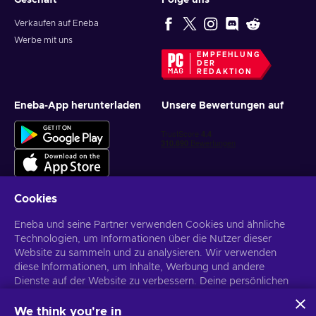
Geschäft
Folge uns
Verkaufen auf Eneba
Werbe mit uns
EMPFEHLUNG
DER
REDAKTION
Eneba-App herunterladen
Unsere Bewertungen auf
Cookies
Eneba und seine Partner verwenden Cookies und ähnliche
Personalisierte Spielangebote erhalten
Technologien, um Informationen über die Nutzer dieser
Website zu sammeln und zu analysieren. Wir verwenden
Abonnieren
diese Informationen, um Inhalte, Werbung und andere
Dienste auf der Website zu verbessern. Deine persönlichen
Du kannst dich jederzeit wieder abmelden. Weitere Informationen in
den
Datenschutzrichtlinien
.
Daten können auch für die Personalisierung von Anzeigen
verwendet werden.
We think you're in