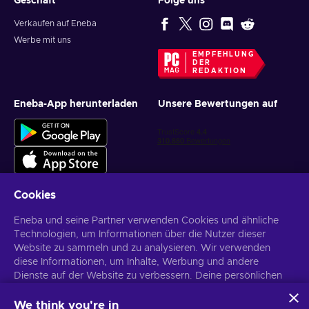
Geschäft
Folge uns
Verkaufen auf Eneba
Werbe mit uns
EMPFEHLUNG
DER
REDAKTION
Eneba-App herunterladen
Unsere Bewertungen auf
Cookies
Eneba und seine Partner verwenden Cookies und ähnliche
Personalisierte Spielangebote erhalten
Technologien, um Informationen über die Nutzer dieser
Website zu sammeln und zu analysieren. Wir verwenden
Abonnieren
diese Informationen, um Inhalte, Werbung und andere
Dienste auf der Website zu verbessern. Deine persönlichen
Du kannst dich jederzeit wieder abmelden. Weitere Informationen in
den
Datenschutzrichtlinien
.
Daten können auch für die Personalisierung von Anzeigen
verwendet werden.
We think you're in