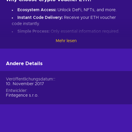
Ecosystem Access:
Unlock DeFi, NFTs, and more.
Instant Code Delivery:
Receive your ETH voucher
code instantly.
Simple Process:
Only essential information required.
Great Gift:
Introduce loved ones to Ethereum’s world.
Mehr lesen
How to Redeem Your ETH Voucher Code:
Set up an Ethereum-compatible wallet.
Andere Details
Head to the Crypto Voucher website.
Input your ETH voucher code.
Veröffentlichungsdatum:
10. November 2017
Provide your email for confirmation.
Entwickler
Choose Ethereum (ETH).
Fintegence s.r.o.
Enter your wallet address.
Click “I understand & agree. Redeem.”
ETH appears in your wallet in about 30 minutes.
For lower fees and extended functionality, redeem directly
into the Crypto Voucher wallet.