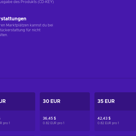
e Ausgabe des Produkts (CD-KEY)
rstattungen
en Marktplätzen kannst du bei
ückerstattung für nicht
lten.
UR
30 EUR
35 EUR
$
36,45 $
42,43 $
UR pro
1
0.82 EUR pro
1
0.82 EUR pro
1