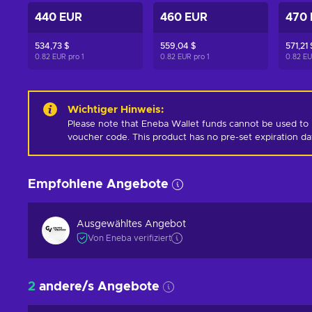
440 EUR
460 EUR
470
534,73 $
559,04 $
571,21 
0.82 EUR pro
1
0.82 EUR pro
1
0.82 E
Wichtiger Hinweis
:
Please note that Eneba Wallet funds cannot be used to 
voucher code. This product has no pre-set expiration d
Empfohlene Angebote
Ausgewähltes Angebot
Von Eneba verifiziert
2
andere/s Angebote