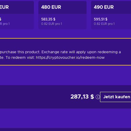
 EUR
480 EUR
490 EUR
$
583,35 $
595,51 $
UR pro
1
0.82 EUR pro
1
0.82 EUR pro
1
purchase this product. Exchange rate will apply upon redeeming a 
ate. To redeem visit: https://cryptovoucher.io/redeem-now
287,13 $
Jetzt kaufen