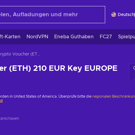
Deutsch
ft-Karten
NordVPN
Eneba Guthaben
FC27
Spielp
Crypto Voucher (ETH) 210 EUR Key EUROPE
er (ETH) 210 EUR Key EUROPE
erden in United States of America. Überprüfe bitte die
regionalen Beschränku
nd
g
anschauen