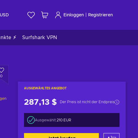
|
USD
Einloggen
Registrieren
unkte ⚡
Surfshark VPN
0
AUSGEWÄHLTES ANGEBOT
ngen
287,13 $
Der Preis ist nicht der Endpreis
Ausgewählt:
210 EUR