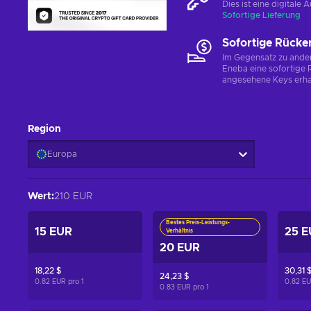
Dies ist eine digital
Sofortige Lieferung
Sofortige Rücke
Im Gegensatz zu ander
Eneba eine sofortige R
angesehene Keys erha
Region
Europa
Wert
:
210 EUR
Bestes Preis-Leistungs-
15 EUR
25 E
Verhältnis
20 EUR
18,22 $
30,31 
24,23 $
0.82 EUR pro
1
0.82 E
0.83 EUR pro
1