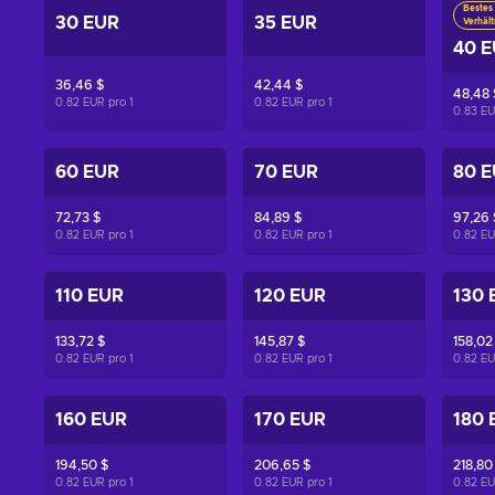
Bestes 
30 EUR
35 EUR
Verhält
40 
36,46 $
42,44 $
48,48 
0.82 EUR pro
1
0.82 EUR pro
1
0.83 E
60 EUR
70 EUR
80 
72,73 $
84,89 $
97,26 
0.82 EUR pro
1
0.82 EUR pro
1
0.82 E
110 EUR
120 EUR
130 
133,72 $
145,87 $
158,02
0.82 EUR pro
1
0.82 EUR pro
1
0.82 E
160 EUR
170 EUR
180 
194,50 $
206,65 $
218,80
0.82 EUR pro
1
0.82 EUR pro
1
0.82 E