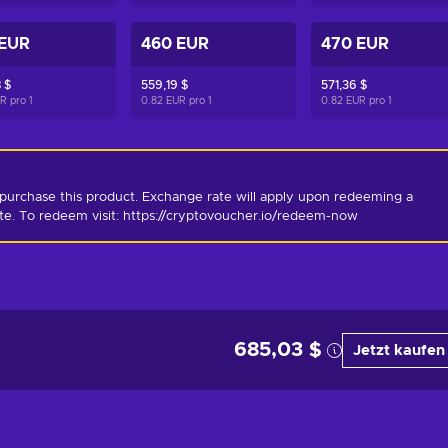
 EUR
460 EUR
470 EUR
 $
559,19 $
571,36 $
UR pro
1
0.82 EUR pro
1
0.82 EUR pro
1
purchase this product. Exchange rate will apply upon redeeming a 
ate. To redeem visit: https://cryptovoucher.io/redeem-now
685,03 $
Jetzt kaufen