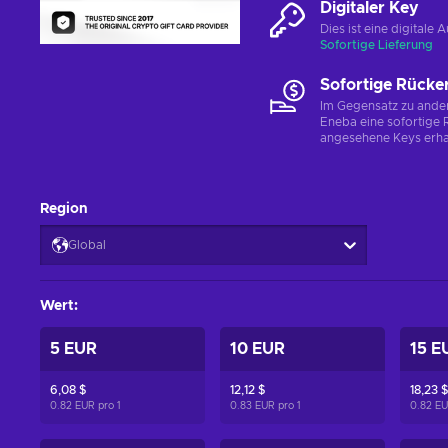
Digitaler Key
Dies ist eine digital
Sofortige Lieferung
Sofortige Rücke
Im Gegensatz zu ander
Eneba eine sofortige R
angesehene Keys erha
Region
Global
Wert
:
5 EUR
10 EUR
15 E
6,08 $
12,12 $
18,23 $
0.82 EUR pro
1
0.83 EUR pro
1
0.82 E