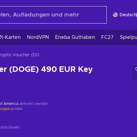
Deutsch
ft-Karten
NordVPN
Eneba Guthaben
FC27
Spielp
Crypto Voucher (DOGE) 490 EUR Key GLOBAL
er (DOGE) 490 EUR Key
 of America
aktiviert werden
kungen
prüfen
g
anschauen