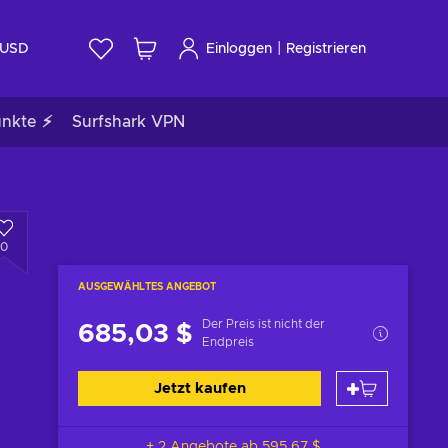
|
USD
Einloggen
Registrieren
unkte ⚡
Surfshark VPN
0
AUSGEWÄHLTES ANGEBOT
Der Preis ist nicht der
685,03 $
Endpreis
Jetzt kaufen
+ 2 Angebote ab
595,67 $