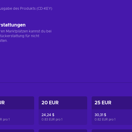
e Ausgabe des Produkts (CD-KEY)
rstattungen
en Marktplätzen kannst du bei
ückerstattung für nicht
lten.
UR
20 EUR
25 EUR
24,24 $
30,31 $
UR pro
1
0.83 EUR pro
1
0.82 EUR pro
1