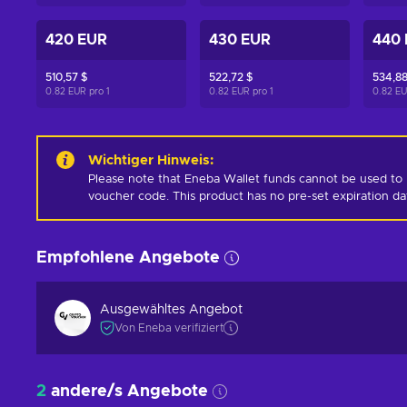
420 EUR
430 EUR
440
510,57 $
522,72 $
534,88
0.82 EUR pro
1
0.82 EUR pro
1
0.82 E
Wichtiger Hinweis
:
Please note that Eneba Wallet funds cannot be used to 
voucher code. This product has no pre-set expiration d
Empfohlene Angebote
Ausgewähltes Angebot
Von Eneba verifiziert
2
andere/s Angebote