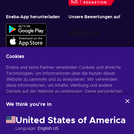
REDAKTION
Eneba-App herunterladen
Unsere Bewertungen auf
Cookies
Eneba und seine Partner verwenden Cookies und ähnliche
Personalisierte Spielangebote erhalten
Technologien, um Informationen über die Nutzer dieser
Website zu sammeln und zu analysieren. Wir verwenden
Abonnieren
diese Informationen, um Inhalte, Werbung und andere
Dienste auf der Website zu verbessern. Deine persönlichen
Du kannst dich jederzeit wieder abmelden. Weitere Informationen in
den
Datenschutzrichtlinien
.
Daten können auch für die Personalisierung von Anzeigen
verwendet werden.
We think you're in
Indem du auf „Alles akzeptieren“ klickst, stimmst du der
Deutsch
USD
Verwendung dieser Technologien durch Eneba und seine
United States of America
Partner zu. Du kannst deine Zustimmung anpassen, indem du
auf „Anpassen“ klickst.
Language
:
English US
Für weitere Informationen darüber, wie Google deine Daten