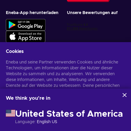
Eneba-App herunterladen
Unsere Bewertungen auf
Cookies
Eneba und seine Partner verwenden Cookies und ähnliche
Personalisierte Spielangebote erhalten
Technologien, um Informationen über die Nutzer dieser
Website zu sammeln und zu analysieren. Wir verwenden
Abonnieren
diese Informationen, um Inhalte, Werbung und andere
Dienste auf der Website zu verbessern. Deine persönlichen
Du kannst dich jederzeit wieder abmelden. Weitere Informationen in
den
Datenschutzrichtlinien
.
Daten können auch für die Personalisierung von Anzeigen
verwendet werden.
We think you're in
Indem du auf „Alles akzeptieren“ klickst, stimmst du der
Deutsch
USD
Verwendung dieser Technologien durch Eneba und seine
United States of America
Partner zu. Du kannst deine Zustimmung anpassen, indem du
auf „Anpassen“ klickst.
Language
:
English US
Für weitere Informationen darüber, wie Google deine Daten