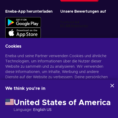
Eneba-App herunterladen
Unsere Bewertungen auf
Cookies
Eneba und seine Partner verwenden Cookies und ähnliche
Personalisierte Spielangebote erhalten
Technologien, um Informationen über die Nutzer dieser
Website zu sammeln und zu analysieren. Wir verwenden
Abonnieren
diese Informationen, um Inhalte, Werbung und andere
Dienste auf der Website zu verbessern. Deine persönlichen
Du kannst dich jederzeit wieder abmelden. Weitere Informationen in
den
Datenschutzrichtlinien
.
Daten können auch für die Personalisierung von Anzeigen
verwendet werden.
We think you're in
Indem du auf „Alles akzeptieren“ klickst, stimmst du der
Deutsch
USD
Verwendung dieser Technologien durch Eneba und seine
United States of America
Partner zu. Du kannst deine Zustimmung anpassen, indem du
auf „Anpassen“ klickst.
Language
:
English US
Für weitere Informationen darüber, wie Google deine Daten