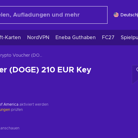
Deutsch
ft-Karten
NordVPN
Eneba Guthaben
FC27
Spielp
Crypto Voucher (DOGE) 210 EUR Key GLOBAL
er (DOGE) 210 EUR Key
 of America
aktiviert werden
kungen
prüfen
g
anschauen