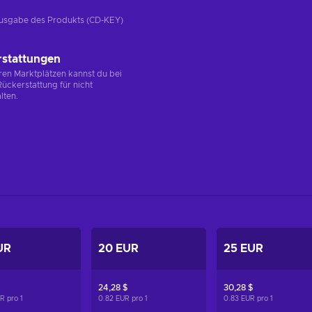
e Ausgabe des Produkts (CD-KEY)
rstattungen
en Marktplätzen kannst du bei
ückerstattung für nicht
lten.
UR
20 EUR
25 EUR
24,28 $
30,28 $
UR pro
1
0.82 EUR pro
1
0.83 EUR pro
1