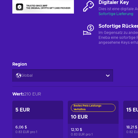
Digitaler Key
Dies ist eine digital
Sofortige Lieferung
Sofortige Rücke
Im Gegensatz zu ander
Eneba eine sofortige R
angesehene Keys erha
Region
Global
Wert
:
210 EUR
Bestes Preis-Leistungs-
5 EUR
15 E
Verhältnis
10 EUR
6,06 $
18,21 $
12,10 $
0.83 EUR pro
1
0.82 E
0.83 EUR pro
1