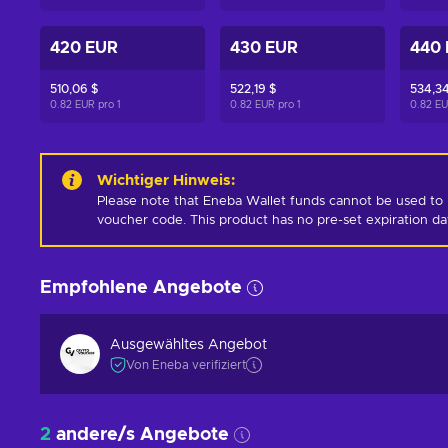
420 EUR
430 EUR
440
510,06 $
522,19 $
534,34
0.82 EUR pro
1
0.82 EUR pro
1
0.82 E
Wichtiger Hinweis
:
Please note that Eneba Wallet funds cannot be used to 
voucher code. This product has no pre-set expiration d
Empfohlene Angebote
Ausgewähltes Angebot
Von Eneba verifiziert
2
andere/s Angebote