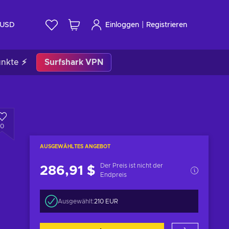
|
USD
Einloggen
Registrieren
unkte ⚡
Surfshark VPN
0
AUSGEWÄHLTES ANGEBOT
Der Preis ist nicht der
286,91 $
Endpreis
Ausgewählt:
210 EUR