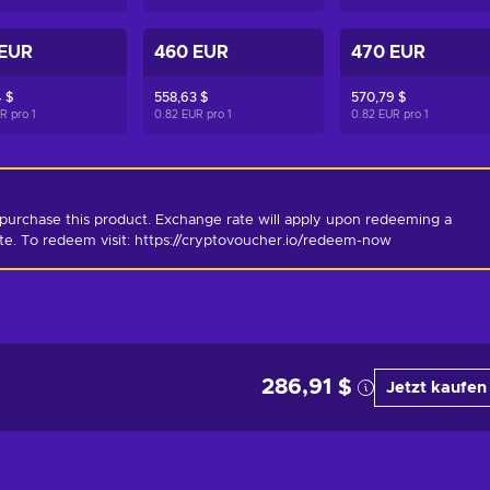
 EUR
460 EUR
470 EUR
 $
558,63 $
570,79 $
UR pro
1
0.82 EUR pro
1
0.82 EUR pro
1
purchase this product. Exchange rate will apply upon redeeming a 
ate. To redeem visit: https://cryptovoucher.io/redeem-now
286,91 $
Jetzt kaufen