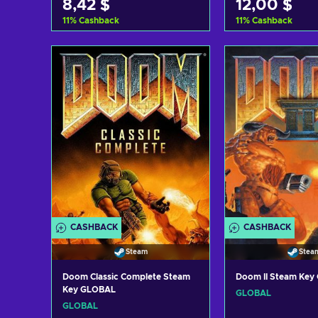
8,42 $
12,00 $
11
%
Cashback
11
%
Cashback
Zum Warenkorb
Zum Ware
hinzufügen
hinzufü
Angebote ansehen
Angebote a
CASHBACK
CASHBACK
Steam
Stea
Doom Classic Complete Steam
Doom II Steam Ke
Key GLOBAL
GLOBAL
GLOBAL