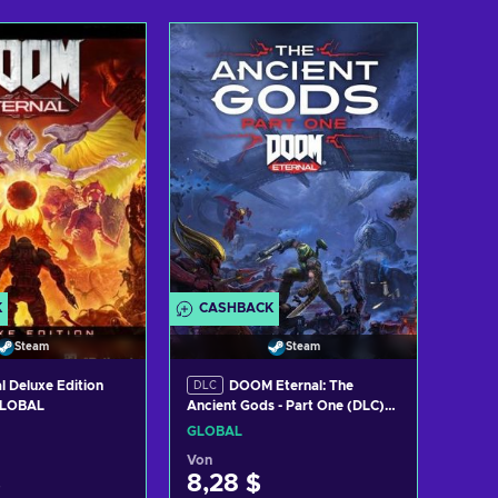
K
CASHBACK
Steam
Steam
 Deluxe Edition
DOOM Eternal: The
DLC
GLOBAL
Ancient Gods - Part One (DLC)
Steam Key GLOBAL
GLOBAL
Von
$
8,28 $