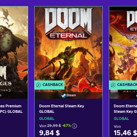
CASHBACK
CASHBAC
m
Steam
ges Premium
Doom Eternal Steam Key
Doom Eternal
 (PC) GLOBAL
GLOBAL
Steam Key 
GLOBAL
GLOBAL
Von
29,99 $
-67%
Von
9,84 $
15,46 