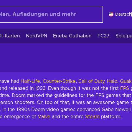
Deutsch
ft-Karten
NordVPN
Eneba Guthaben
FC27
Spielp
 have had
Half-Life
,
Counter-Strike
,
Call of Duty
,
Halo
,
Quak
d released in 1993. Even though it was not the first
FPS
g
ts time. Doom marked the guidelines for the FPS games that
-person shooters. On top of that, it was an awesome game 
. In the 1990s Doom video games convinced Gabe Newell a
 the emergence of
Valve
and the entire
Steam
platform.