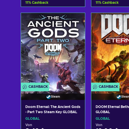
11
%
Cashback
11
%
Cashback
Zum Warenkorb
Zum Ware
hinzufügen
hinzufü
Angebote ansehen
Angebote a
CASHBACK
CASHBACK
Steam
Stea
Doom Eternal: The Ancient Gods
DOOM Eternal Beth
- Part Two Steam Key GLOBAL
GLOBAL
GLOBAL
GLOBAL
Von
Von