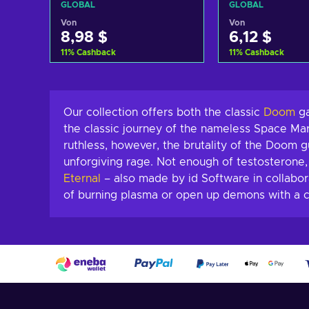
GLOBAL
GLOBAL
Von
Von
8,98 $
6,12 $
11
%
Cashback
11
%
Cashback
Zum Warenkorb
Zum Ware
hinzufügen
hinzufü
Angebote ansehen
Angebote a
Our collection offers both the classic
Doom
ga
the classic journey of the nameless Space Mar
ruthless, however, the brutality of the Doom 
unforgiving rage. Not enough of testosteron
Eternal
– also made by id Software in collabor
of burning plasma or open up demons with a cha