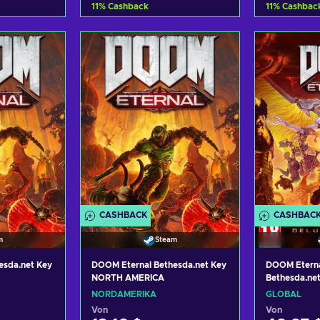
11
%
Cashback
11
%
Cashbac
nkorb
Zum Warenkorb
Zum 
gen
hinzufügen
hi
nsehen
Angebote ansehen
Angeb
CASHBACK
CASHBAC
m
Steam
esda.net Key
DOOM Eternal Bethesda.net Key
DOOM Eterna
NORTH AMERICA
Bethesda.ne
NORDAMERIKA
GLOBAL
Von
Von