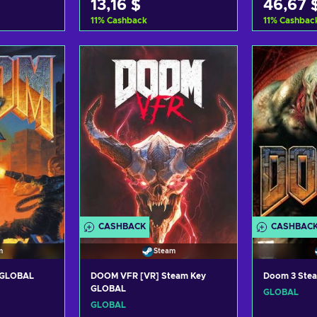
13,16 $
46,67 
11
%
Cashback
11
%
Cashbac
nkorb
Zum Warenkorb
Zum 
gen
hinzufügen
hi
nsehen
Angebote ansehen
Angeb
CASHBACK
CASHBAC
m
Steam
y GLOBAL
DOOM VFR [VR] Steam Key
Doom 3 Ste
GLOBAL
GLOBAL
GLOBAL