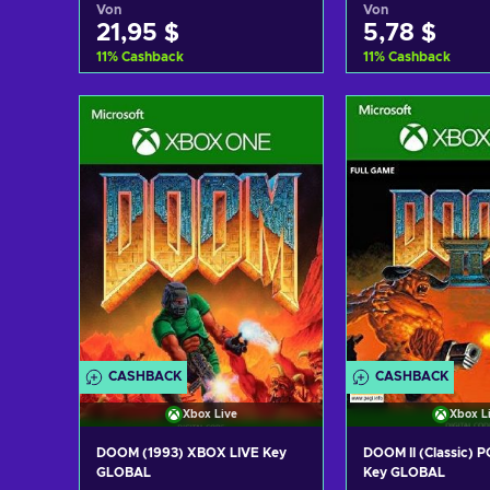
Von
Von
21,95 $
5,78 $
11
%
Cashback
11
%
Cashback
Zum Warenkorb
Zum Ware
hinzufügen
hinzufü
Angebote ansehen
Angebote a
CASHBACK
CASHBACK
Xbox Live
Xbox L
DOOM (1993) XBOX LIVE Key
DOOM II (Classic) 
GLOBAL
Key GLOBAL