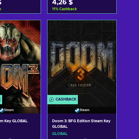
$
4,26 $
k
11
%
Cashback
Warenkorb
Zum Warenkorb
nzufügen
hinzufügen
ote ansehen
Angebote ansehen
K
CASHBACK
Steam
Steam
am Key GLOBAL
Doom 3: BFG Edition Steam Key
GLOBAL
GLOBAL