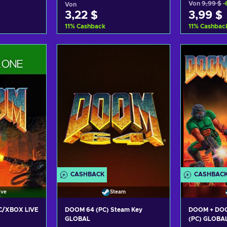
Von
9,99 $
-
Von
3,22 $
3,99 $
11
%
Cashback
11
%
Cashbac
nkorb
Zum Warenkorb
Zum 
gen
hinzufügen
hi
nsehen
Angebote ansehen
Angeb
CASHBACK
CASHBAC
ive
Steam
PC/XBOX LIVE
DOOM 64 (PC) Steam Key
DOOM + DOO
GLOBAL
(PC) GLOBA