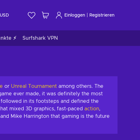
|
USD
Einloggen
Registrieren
unkte ⚡
Surfshark VPN
e
or
Unreal Tournament
among others. The
ame ever made, it was definitely the most
 followed in its footsteps and defined the
that mixed 3D graphics, fast-paced
action
,
nd Mike Harrington that gaming is the future