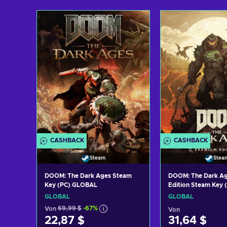
CASHBACK
CASHBACK
Steam
Stea
DOOM: The Dark Ages Steam
DOOM: The Dark A
Key (PC) GLOBAL
Edition Steam Key
GLOBAL
GLOBAL
Von
69,99 $
-67%
Von
22,87 $
31,64 $