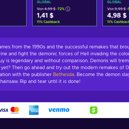
GLOBAL
GLOBAL
Von
4,99 $
-72%
Von
9,99 $
-
1,41 $
4,98 $
11
%
Cashback
11
%
Cashbac
nkorb
Zum Warenkorb
Zum 
gen
hinzufügen
hi
nsehen
Angebote ansehen
Angeb
mes from the 1990s and the successful remakes that brou
ine and fight the demonic forces of Hell invading the colo
guy is legendary and without comparison. Demons will trem
e, yet? Then go ahead and try out the modern remakes o
ation with the publisher
Bethesda
. Become the demon slaye
insaw. Rip and tear until it is done!