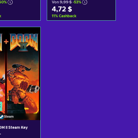
60%
Von
9,99 $
-53%
4,72 $
k
11
%
Cashback
Warenkorb
Zum Warenkorb
nzufügen
hinzufügen
ote ansehen
Angebote ansehen
K
Steam
M II Steam Key
L