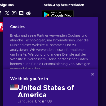
olge uns
Eneba-App herunterladen
EMPFEHLUNG
Cookies
DER
REDAKTION
Eneba und seine Partner verwenden Cookies und
ähnliche Technologien, um Informationen über die
Nutzer dieser Website zu sammeln und zu
analysieren. Wir verwenden diese Informationen,
um Inhalte, Werbung und andere Dienste auf der
Website zu verbessern. Deine persönlichen Daten
können auch für die Personalisierung von Anzeigen
verwendet werden.
Indem du auf „Alles akzeptieren“ klickst, stimmst
du der Verwendung dieser Technologien durch
We think you're in
Eneba und seine Partner zu. Du kannst deine
United States of
Zustimmung anpassen, indem du auf „Anpassen“
klickst.
America
Deutsch
USD
Für weitere Informationen darüber, wie Google
Language
:
English US
deine Daten verwendet, siehe
\nGoogle Business