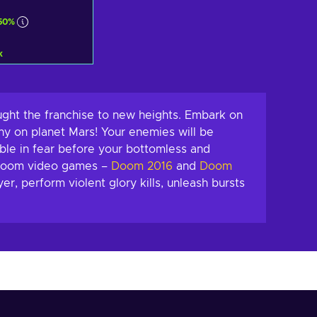
50%
k
Warenkorb
nzufügen
ote ansehen
ght the franchise to new heights. Embark on
ny on planet Mars! Your enemies will be
ble in fear before your bottomless and
f Doom video games –
Doom 2016
and
Doom
r, perform violent glory kills, unleash bursts