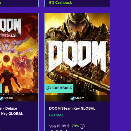
k
9
%
Cashback
Warenkorb
Zum Warenkorb
nzufügen
hinzufügen
ote ansehen
Angebote ansehen
K
CASHBACK
Steam
Steam
l - Deluxe
DOOM Steam Key GLOBAL
t Key GLOBAL
GLOBAL
Von
19,99 $
-79%