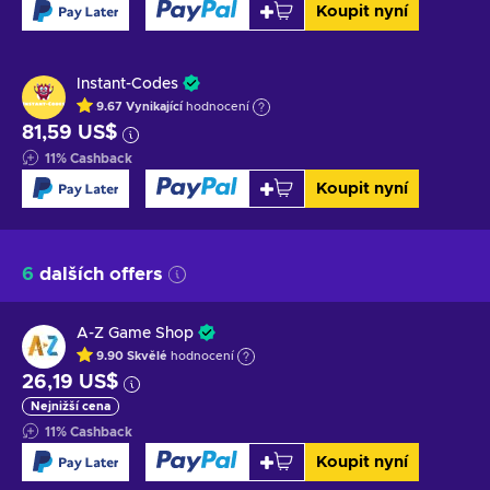
Koupit nyní
Instant-Codes
9.67
Vynikající
hodnocení
81,59 US$
11
%
Cashback
Koupit nyní
6
dalších offers
A-Z Game Shop
9.90
Skvělé
hodnocení
26,19 US$
Nejnižší cena
11
%
Cashback
Koupit nyní