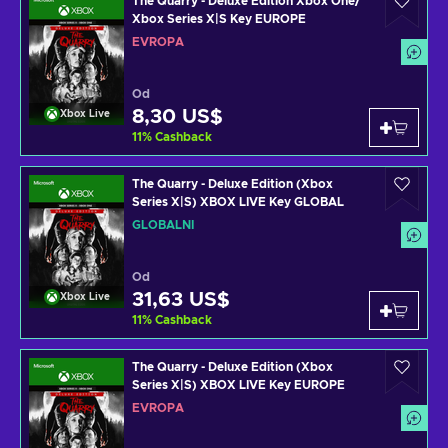
The Quarry - Deluxe Edition Xbox One/
Xbox Series X|S Key EUROPE
EVROPA
Od
8,30 US$
Xbox Live
11
%
Cashback
The Quarry - Deluxe Edition (Xbox
Series X|S) XBOX LIVE Key GLOBAL
GLOBÁLNÍ
Od
31,63 US$
Xbox Live
11
%
Cashback
The Quarry - Deluxe Edition (Xbox
Series X|S) XBOX LIVE Key EUROPE
EVROPA