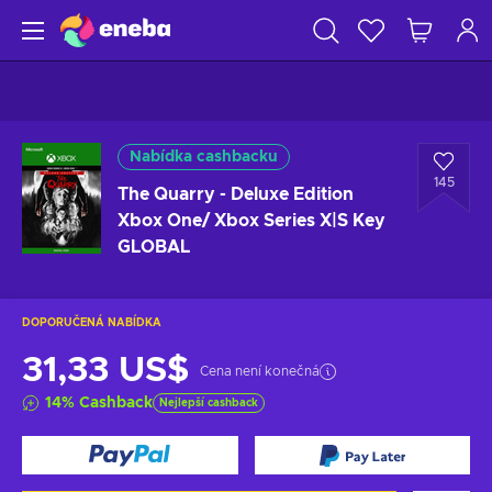
Nabídka cashbacku
145
The Quarry - Deluxe Edition
Xbox One/ Xbox Series X|S Key
GLOBAL
DOPORUČENÁ NABÍDKA
31,33 US$
Cena není konečná
14
%
Cashback
Nejlepší cashback