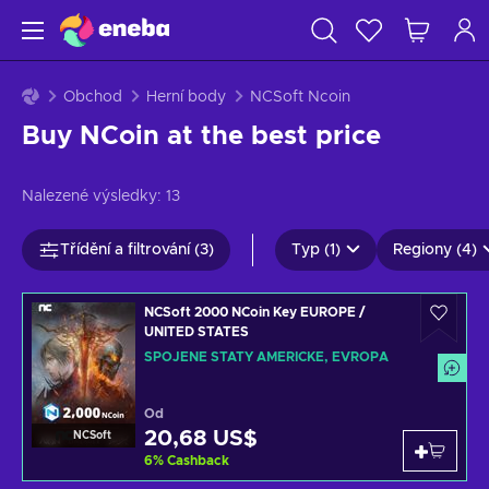
Obchod
Herní body
NCSoft Ncoin
Buy NCoin at the best price
Nalezené výsledky:
13
Třídění a filtrování (3)
Typ (1)
Regiony (4)
NCSoft 2000 NCoin Key EUROPE /
UNITED STATES
SPOJENÉ STÁTY AMERICKÉ, EVROPA
Od
20,68 US$
NCSoft
6
%
Cashback