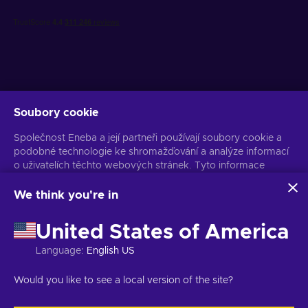
Soubory cookie
Získejte personalizované nabídky her
Společnost Eneba a její partneři používají soubory cookie a
Předplatit
podobné technologie ke shromažďování a analýze informací
Z odběru se můžete kdykoli odhlásit. Více informací naleznete v
o uživatelích těchto webových stránek. Tyto informace
Oznámení o ochraně osobních údajů
používáme ke zlepšení obsahu, reklamy a dalších služeb na
stránkách. Vaše osobní údaje mohou být také použity k
We think you're in
personalizaci reklam.
Čeština
USD
Kliknutím na tlačítko „Přijmout vše“ souhlasíte s používáním
United States of America
těchto technologií společností Eneba a jejími partnery. Svůj
souhlas můžete upravit kliknutím na tlačítko „Přizpůsobit“.
Language
:
English US
Další informace o tom, jak Google používá vaše data,
naleznete na
Bezpečnost a ochrana osobních údajů firem
Copyright © 2026 Eneba. Všechna práva vyhrazena.
JSC „Helis play“,
Would you like to see a local version of the site?
Google
.
Gyneju St. 4-333, Vilnius, Litevská republika
Obchodní podmínky
,
Oznámení o ochraně osobních údajů
,
Předvolby souborů cookie
.