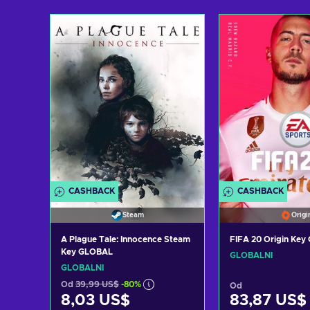
Přidat do košíku
Přidat do 
Zobrazit nabídky
Zobrazit n
CASHBACK
CASHBACK
Steam
Origi
A Plague Tale: Innocence Steam
FIFA 20 Origin Ke
Key GLOBAL
GLOBÁLNÍ
GLOBÁLNÍ
Od
39,99 US$
-80%
Od
8,03 US$
83,87 US$