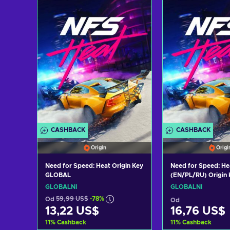
Přidat do 
Zobrazit n
CASHBACK
CASHBACK
Origin
Origi
Need for Speed: Heat Origin Key
Need for Speed: He
GLOBAL
(EN/PL/RU) Origin
GLOBÁLNÍ
GLOBÁLNÍ
Od
59,99 US$
-78%
Od
13,22 US$
16,76 US$
11
%
Cashback
11
%
Cashback