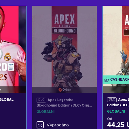
košíku
Přidat do košíku
Přida
abídky
Zobrazit nabídky
Zobra
CASHBAC
n
Origin
y GLOBAL
Apex L
Apex Legends:
DLC
DLC
Edition (DLC
Bloodhound Edition (DLC) Origin
GLOBAL
Key GLOBAL
GLOBÁLNÍ
GLOBÁLNÍ
Od
44,25 
Vyprodáno