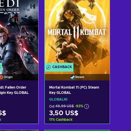
K
CASHBACK
Origin
Steam
di: Fallen Order
Mortal Kombat 11 (PC) Steam
igin Key GLOBAL
Key GLOBAL
GLOBÁLNÍ
Od
49,99 US$
-93%
S$
3,50 US$
k
11
%
Cashback