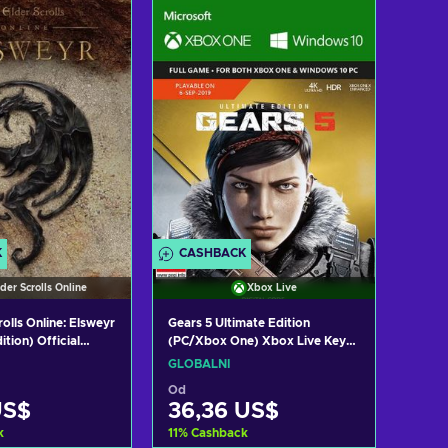
t do košíku
Přidat do košíku
zit nabídky
Zobrazit nabídky
K
CASHBACK
der Scrolls Online
Xbox Live
olls Online: Elsweyr
Gears 5 Ultimate Edition
tion) Official
(PC/Xbox One) Xbox Live Key
 GLOBAL
GLOBAL
GLOBÁLNÍ
Od
US$
36,36 US$
k
11
%
Cashback