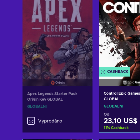
CASHBACK
Epic Ga
Origin
Control Epic Games
Apex Legends Starter Pack
GLOBAL
Origin Key GLOBAL
GLOBÁLNÍ
GLOBÁLNÍ
Od
23,10 US$
Vyprodáno
11
%
Cashback