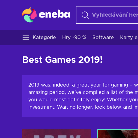
Kategorie
Hry -90 %
Software
Karty e
Best Games 2019!
2019 was, indeed, a great year for gaming – w
amazing period, we’ve compiled a list of the 
you would most definitely enjoy! Whether you
investment. Wait no longer, look below, and i