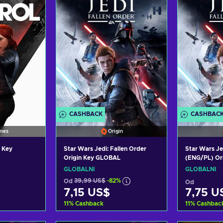
CASHBACK
CASHBAC
mes
Origin
 Key
Star Wars Jedi: Fallen Order
Star Wars Je
Origin Key GLOBAL
(ENG/PL) Or
GLOBÁLNÍ
GLOBÁLNÍ
Od
39,99 US$
-82%
Od
7,15 US$
7,75 U
11
%
Cashback
11
%
Cashbac