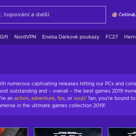
Čeština
Gift
NordVPN
Eneba Dárkové poukazy
FC27
Hern
ith numerous captivating releases hitting our PCs and con
most outstanding and – overall – the best games 2019 mone
’re an
action
,
adventure
,
fps
, or
souls
’ fan, you’re bound t
mmerse in the ultimate games collection 2019!