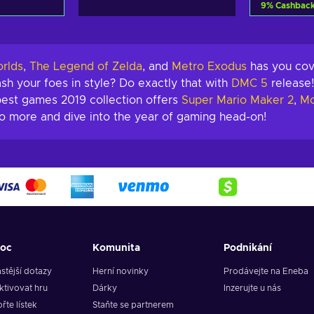
9
%
Cashbac
košíku
Přida
abídky
Zobra
rlds
,
The Legend of Zelda
, and
Metro Exodus
has you cov
sh your foes in style? Do exactly that with
DMC 5
release!
best games 2019 collection offers
Super Mario Maker 2
,
Mo
 no more and dive into the year of gaming head-on!
oc
Komunita
Podnikání
stější dotazy
Herní novinky
Prodávejte na Eneba
ktivovat hru
Dárky
Inzerujte u nás
řte lístek
Staňte se partnerem