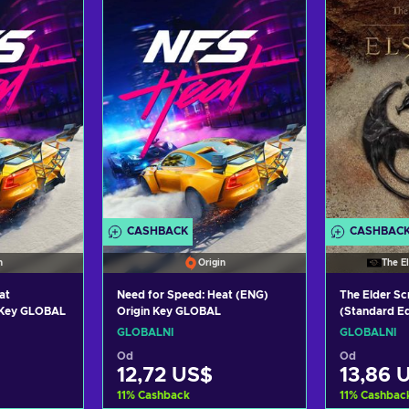
košíku
Přidat do košíku
Přida
abídky
Zobrazit nabídky
Zobra
CASHBACK
CASHBAC
n
Origin
The El
at
Need for Speed: Heat (ENG)
The Elder Scr
 Key GLOBAL
Origin Key GLOBAL
(Standard Edi
website Key
GLOBÁLNÍ
GLOBÁLNÍ
Od
Od
12,72 US$
13,86 
11
%
Cashback
11
%
Cashbac