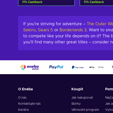
11
%
Cashback
11
%
Cashback
Přidat do košíku
Přidat do 
Zobrazit nabídky
Zobrazit n
If you’re striving for adventure –
The Outer Wo
Sekiro
,
Gears 5
or
Borderlands 3
. Want to sma
to compete like your life depends on it? The 
you’ll find many other great titles – consider
O Eneba
Koupit
Pom
O nás
Jak nakupovat
Nejča
Kontaktujte nás
Sbírky
Jak a
Kariéra
Věrnostní program
Vytvo