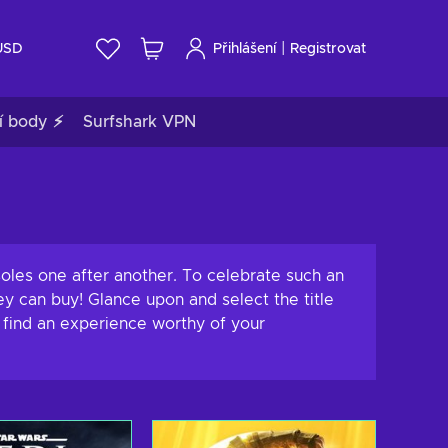
|
USD
Přihlášení
Registrovat
í body ⚡
Surfshark VPN
soles one after another. To celebrate such an
y can buy! Glance upon and select the title
o find an experience worthy of your