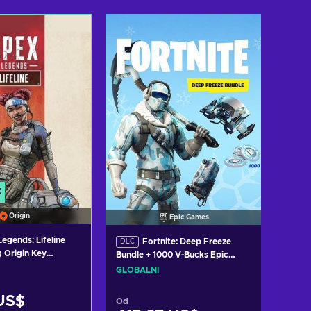
t do košíku
Přidat do košíku
zit nabídky
Zobrazit nabídky
K
Origin
Epic Games
egends: Lifeline
Fortnite: Deep Freeze
DLC
) Origin Key
Bundle + 1000 V-Bucks Epic
Games Key GLOBAL
GLOBÁLNÍ
US$
Od