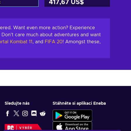
417,67 US$
k
t do košíku
Přidat do košíku
zit nabídky
Zobrazit nabídky
ered. Want even more action? Experience
 Don’t care much about adventures and want
rtal Kombat 11
, and
FIFA 20
! Amongst these,
Sledujte nás
Stáhněte si aplikaci Eneba
VÝBĚR