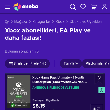
Mağaza
Kategoriler
Xbox
Xbox Live Üyelikleri
Xbox abonelikleri, EA Play ve
daha fazlası!
Bulunan sonuçlar:
75
Sırala ve filtrele ( 4 )
Tür (1)
Platformlar (1)
Xbox Game Pass Ultimate – 1 Month
Subscription (Xbox/Windows) Non-
stackable Key UNITED STATES
AMERIKA BIRLEŞIK DEVLETLERI
Başlayan Fiyatlarla
$8,15
Xbox Live