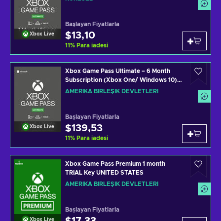
Başlayan Fiyatlarla
$13,10
Xbox Live
11
%
Para iadesi
Xbox Game Pass Ultimate – 6 Month
Subscription (Xbox One/ Windows 10)
Xbox Live Key UNITED STATES
AMERIKA BIRLEŞIK DEVLETLERI
Başlayan Fiyatlarla
$139,53
Xbox Live
11
%
Para iadesi
Xbox Game Pass Premium 1 month
TRIAL Key UNITED STATES
AMERIKA BIRLEŞIK DEVLETLERI
Başlayan Fiyatlarla
Xbox Live