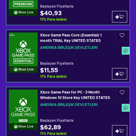
Başlayan Fiyatlarla
$40,93
Xbox Live
11
%
Para iadesi
Xbox Game Pass Core (Essential) 1
month TRIAL Key UNITED STATES
AMERIKA BIRLEŞIK DEVLETLERI
Başlayan Fiyatlarla
$11,55
Xbox Live
11
%
Para iadesi
Xbox Game Pass for PC - 3 Month
Windows 10 Store Key UNITED STATES
AMERIKA BIRLEŞIK DEVLETLERI
Başlayan Fiyatlarla
$62,89
Xbox Live
11
%
Para iadesi