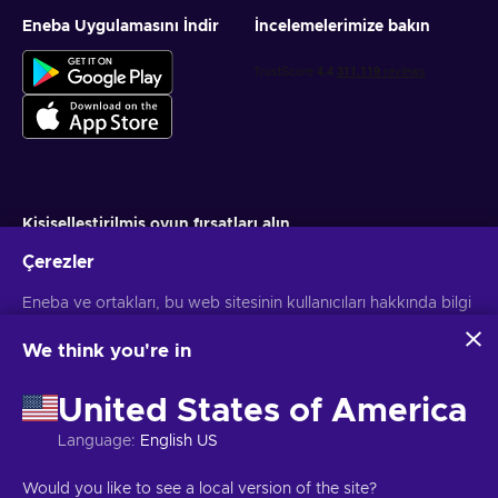
Eneba Uygulamasını İndir
İncelemelerimize bakın
Kişiselleştirilmiş oyun fırsatları alın
Çerezler
Abone ol
Aboneliğinizi istediğiniz zaman iptal edebilirsiniz. Daha fazla bilgi için
Eneba ve ortakları, bu web sitesinin kullanıcıları hakkında bilgi
Gizlilik bildirimini
ziyaret edin
toplamak ve analiz etmek için çerezler ve benzer teknolojiler
kullanır. Bu bilgileri sitedeki içerik, reklamcılık ve diğer
We think you're in
hizmetleri geliştirmek için kullanırız. Kişisel verileriniz ayrıca
Türkçe
USD
reklam kişiselleştirmesi için de kullanılabilir.
United States of America
'Tümünü kabul et'e tıklayarak, bu teknolojilerin Eneba ve
ortakları tarafından kullanılmasına izin vermiş olursunuz.
Language
:
English US
'Özelleştir'e tıklayarak izninizi ayarlayabilirsiniz.
Google'ın verilerinizi nasıl kullandığı hakkında daha fazla bilgi
Telif Hakkı © 2026 Eneba. Tüm Hakları Saklıdır.
JSC "Helis play",
Would you like to see a local version of the site?