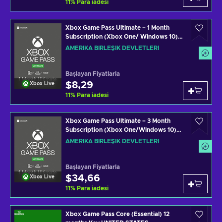
11
%
Para iadesi
Xbox Game Pass Ultimate – 1 Month
Subscription (Xbox One/ Windows 10)
non-stackable Xbox Live Key UNITED
AMERIKA BIRLEŞIK DEVLETLERI
STATES
Başlayan Fiyatlarla
$8,29
Xbox Live
11
%
Para iadesi
Xbox Game Pass Ultimate – 3 Month
Subscription (Xbox One/Windows 10)
Xbox Live Key UNITED STATES
AMERIKA BIRLEŞIK DEVLETLERI
Başlayan Fiyatlarla
$34,66
Xbox Live
11
%
Para iadesi
Xbox Game Pass Core (Essential) 12