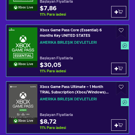
Başlayan Fiyatlarla
$7,86
Xbox Live
11
%
Para iadesi
Xbox Game Pass Core (Essential) 6
months Key UNITED STATES
AMERIKA BIRLEŞIK DEVLETLERI
Başlayan Fiyatlarla
$30,05
Xbox Live
11
%
Para iadesi
Xbox Game Pass Ultimate – 1 Month
TRIAL Subscription (Xbox/Windows)
Non-stackable Key UNITED STATES
AMERIKA BIRLEŞIK DEVLETLERI
Başlayan Fiyatlarla
$8,72
Xbox Live
11
%
Para iadesi