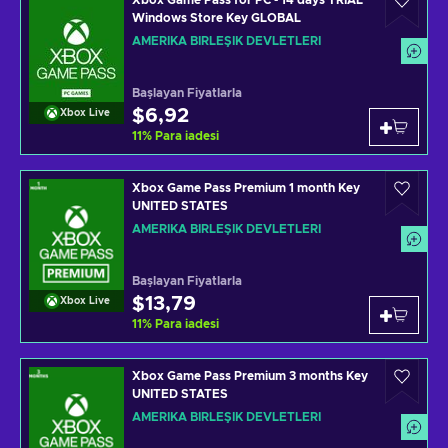
Xbox Game Pass for PC - 14 days TRIAL
Windows Store Key GLOBAL
AMERIKA BIRLEŞIK DEVLETLERI
Başlayan Fiyatlarla
$6,92
Xbox Live
11
%
Para iadesi
Xbox Game Pass Premium 1 month Key
UNITED STATES
AMERIKA BIRLEŞIK DEVLETLERI
Başlayan Fiyatlarla
$13,79
Xbox Live
11
%
Para iadesi
Xbox Game Pass Premium 3 months Key
UNITED STATES
AMERIKA BIRLEŞIK DEVLETLERI