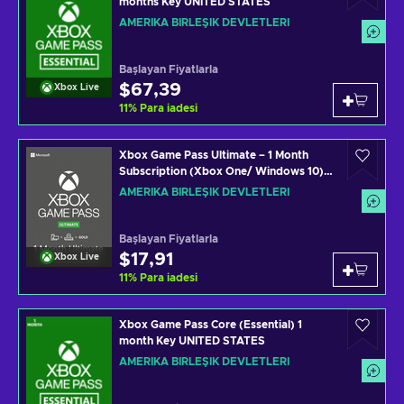
months Key UNITED STATES
AMERIKA BIRLEŞIK DEVLETLERI
Başlayan Fiyatlarla
$67,39
Xbox Live
11
%
Para iadesi
Xbox Game Pass Ultimate – 1 Month
Subscription (Xbox One/ Windows 10)
Xbox Live Key UNITED STATES
AMERIKA BIRLEŞIK DEVLETLERI
Başlayan Fiyatlarla
$17,91
Xbox Live
11
%
Para iadesi
Xbox Game Pass Core (Essential) 1
month Key UNITED STATES
AMERIKA BIRLEŞIK DEVLETLERI