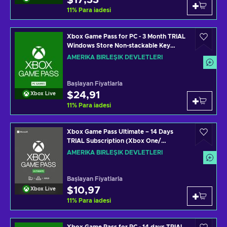
$17,33
11
%
Para iadesi
Xbox Game Pass for PC - 3 Month TRIAL
Windows Store Non-stackable Key
UNITED STATES
AMERIKA BIRLEŞIK DEVLETLERI
Başlayan Fiyatlarla
$24,91
Xbox Live
11
%
Para iadesi
Xbox Game Pass Ultimate – 14 Days
TRIAL Subscription (Xbox One/
Windows 10) Xbox Live Key UNITED
AMERIKA BIRLEŞIK DEVLETLERI
STATES
Başlayan Fiyatlarla
$10,97
Xbox Live
11
%
Para iadesi