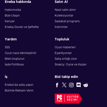
Eneba hakkında
Satın Al
Hakkımızda
Nasıl satın alınır
Bize Ulaşın
Koleksiyonlar
Kariyer
Sadakat programı
Eneba Güven ve Şeffaflık
İndirimler
Yardım
Topluluk
SSS
Oyun Haberleri
Oyun nasıl etkinleştirilir
Eşantiyonlar
Bilet oluşturun
Satış ortağı olun
İade Politikası
Snakzy: Oyna ve Kazan
İş
Bizi takip edin
Eneba'da satış yapın
Bizimle Reklam Verin
EDITÖR
SEÇIMI