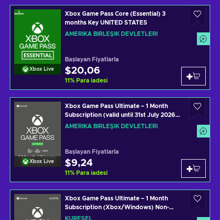
Xbox Game Pass Core (Essential) 3
months Key UNITED STATES
AMERIKA BIRLEŞIK DEVLETLERI
Başlayan Fiyatlarla
$20,06
Xbox Live
11
%
Para iadesi
Xbox Game Pass Ultimate – 1 Month
Subscription (valid until 31st July 2026)
(Xbox One/ Windows 10) non-stackable
AMERIKA BIRLEŞIK DEVLETLERI
Xbox Live Key UNITED STATES
Başlayan Fiyatlarla
$9,24
Xbox Live
11
%
Para iadesi
Xbox Game Pass Ultimate – 1 Month
Subscription (Xbox/Windows) Non-
stackable Key GLOBAL
KÜRESEL