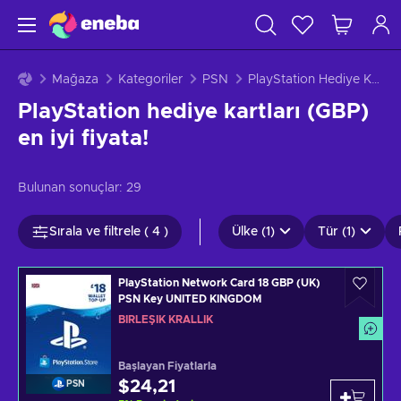
Mağaza
Kategoriler
PSN
PlayStation Hediye Kartları Birleşik Krallık
PlayStation hediye kartları (GBP)
en iyi fiyata!
Bulunan sonuçlar:
29
Sırala ve filtrele ( 4 )
Ülke (1)
Tür (1)
PlayStation Network Card 18 GBP (UK)
PSN Key UNITED KINGDOM
BIRLEŞIK KRALLIK
Başlayan Fiyatlarla
$24,21
PSN