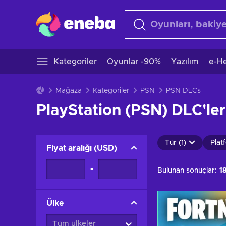
Kategoriler
Oyunlar -90%
Yazılım
e-He
Mağaza
Kategoriler
PSN
PSN DLCs
PlayStation (PSN) DLC'leri
Tür (1)
Plat
Fiyat aralığı
(
USD
)
-
Bulunan sonuçlar:
1
Ülke
Tüm ülkeler