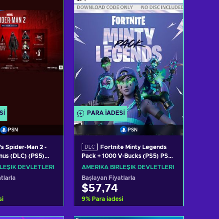
eri görüntüle
Teklifleri görüntüle
SI
PARA IADESI
PSN
PSN
's Spider-Man 2 -
Fortnite Minty Legends
DLC
nus (DLC) (PS5)
Pack + 1000 V-Bucks (PS5) PSN
ITED STATES
Key UNITED STATES
LEŞIK DEVLETLERI
AMERIKA BIRLEŞIK DEVLETLERI
tlarla
Başlayan Fiyatlarla
$57,74
si
9
%
Para iadesi