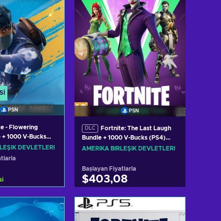
SI
PSN
PSN
te - Flowering
Fortnite: The Last Laugh
DLC
 + 1000 V-Bucks
Bundle + 1000 V-Bucks (PS4)
ey UNITED STATES
PSN Key UNITED STATES
LEŞIK DEVLETLERI
AMERIKA BIRLEŞIK DEVLETLERI
tlarla
Başlayan Fiyatlarla
$403,08
si
ete ekle
Sepete ekle
eri görüntüle
Teklifleri görüntüle