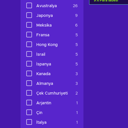
9
%
Para iadesi
Avustralya
26
Sepete e
Japonya
9
Teklifleri gö
Meksika
6
Fransa
5
Hong Kong
5
İsrail
5
İspanya
5
Kanada
3
Almanya
3
Çek Cumhuriyeti
2
Arjantin
1
Çin
1
İtalya
1