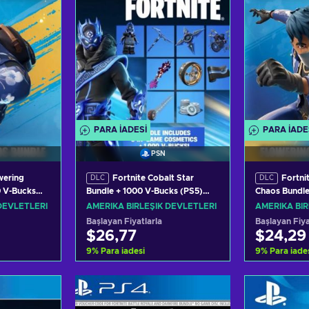
PARA IADESI
PARA IADE
PSN
wering
Fortnite Cobalt Star
Fortni
DLC
DLC
0 V-Bucks
Bundle + 1000 V-Bucks (PS5)
Chaos Bundle
TED STATES
PSN Key UNITED STATES
(PS4) PSN K
DEVLETLERI
AMERIKA BIRLEŞIK DEVLETLERI
AMERIKA BIR
Başlayan Fiyatlarla
Başlayan Fiya
$26,77
$24,29
9
%
Para iadesi
9
%
Para iade
kle
Sepete ekle
Sep
rüntüle
Teklifleri görüntüle
Teklifl