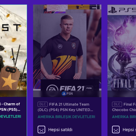
Sep
Sepete ekle
Teklifl
Teklifleri görüntüle
PSN
i - Charm of
FIFA 21 Ultimate Team
Final F
DLC
DLC
PSN (PS5)
(DLC) (PS4) PSN Key UNITED
Chocobo Chic
S
STATES
(PS5) PSN K
DEVLETLERI
AMERIKA BIRLEŞIK DEVLETLERI
STATES
Hepsi satıldı
Hepsi s