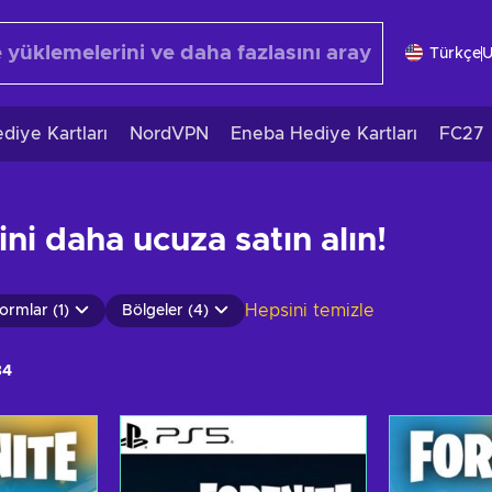
Türkçe
diye Kartları
NordVPN
Eneba Hediye Kartları
FC27
ni daha ucuza satın alın!
Hepsini temizle
formlar (1)
Bölgeler (4)
84