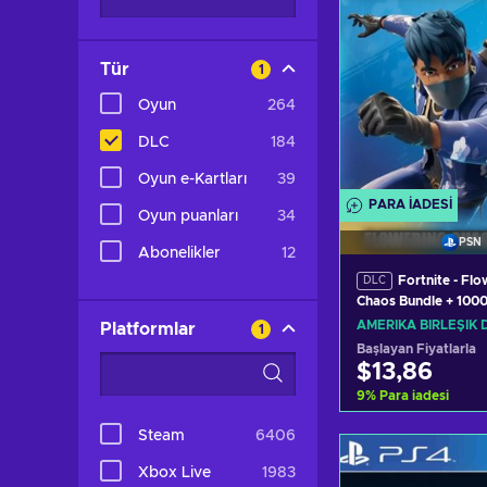
Tür
1
Oyun
264
DLC
184
Oyun e-Kartları
39
PARA IADESI
Oyun puanları
34
PSN
Abonelikler
12
Fortnite - Flo
DLC
Chaos Bundle + 100
(PS5) PSN Key UNI
AMERIKA BIRLEŞIK 
Platformlar
1
Başlayan Fiyatlarla
$13,86
9
%
Para iadesi
Steam
6406
Sepete e
Xbox Live
1983
Teklifleri gö