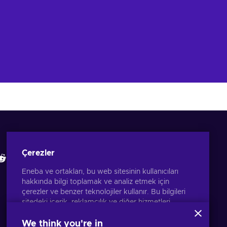
Eneba Uygulamasını İndir
İncelemelerimize bakın
Çerezler
Eneba ve ortakları, bu web sitesinin kullanıcıları
hakkında bilgi toplamak ve analiz etmek için
çerezler ve benzer teknolojiler kullanır. Bu bilgileri
sitedeki içerik, reklamcılık ve diğer hizmetleri
geliştirmek için kullanırız. Kişisel verileriniz ayrıca
reklam kişiselleştirmesi için de kullanılabilir.
We think you're in