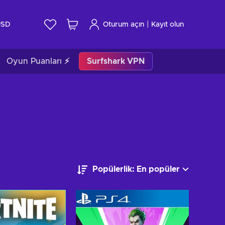
|
USD
Oturum açın
Kayıt olun
Oyun Puanları ⚡
Surfshark VPN
Popülerlik: En popüler