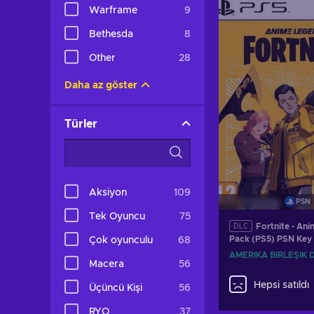
Warframe
9
Bethesda
8
Other
28
Daha az göster
Türler
Aksiyon
109
PSN
Tek Oyuncu
75
Fortnite - An
DLC
Pack (PS5) PSN Key
Çok oyunculu
68
STATES
AMERIKA BIRLEŞIK 
Macera
56
Hepsi satıldı
Üçüncü Kişi
56
RYO
37