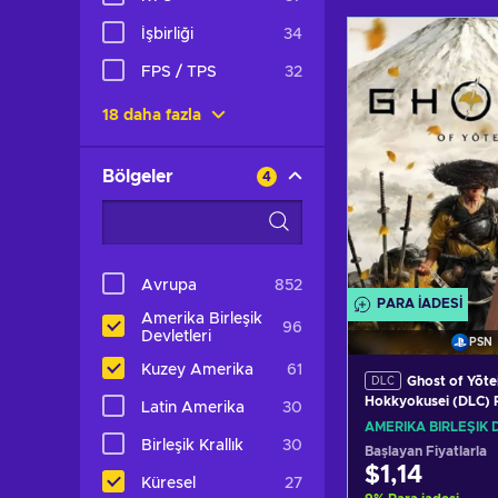
İşbirliği
34
FPS / TPS
32
18 daha fazla
Bölgeler
4
Avrupa
852
PARA IADESI
Amerika Birleşik
96
Devletleri
PSN
Kuzey Amerika
61
Ghost of Yōte
DLC
Hokkyokusei (DLC) 
Latin Amerika
30
Key UNITED STATE
AMERIKA BIRLEŞIK 
Birleşik Krallık
30
Başlayan Fiyatlarla
$1,14
Küresel
27