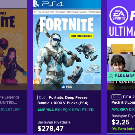
Sepete ekle
Sep
Teklifleri görüntüle
Teklifl
PARA IADE
PSN
FIFA 21
ime Legends
DLC
Fortnite: Deep Freeze
DLC
Pack & 3 Loa
 UNITED
Bundle + 1000 V-Bucks (PS4)
(PS4) PSN K
PSN Key UNITED STATES
AMERIKA BIR
DEVLETLERI
AMERIKA BIRLEŞIK DEVLETLERI
Başlayan Fiya
$2,25
Başlayan Fiyatlarla
$278,47
9
%
Para iade