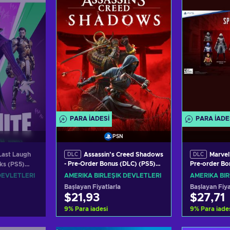
rüntüle
Teklifl
Teklifleri görüntüle
PARA IADESI
PARA IADE
PSN
Assassin’s Creed Shadows
Marvel
 Last Laugh
DLC
DLC
- Pre-Order Bonus (DLC) (PS5)
Pre-order Bo
ks (PS5)
PSN Key UNITED STATES
PSN Key UN
ATES
AMERIKA BIRLEŞIK DEVLETLERI
AMERIKA BIR
DEVLETLERI
Başlayan Fiyatlarla
Başlayan Fiya
$21,93
$27,71
9
%
Para iadesi
9
%
Para iade