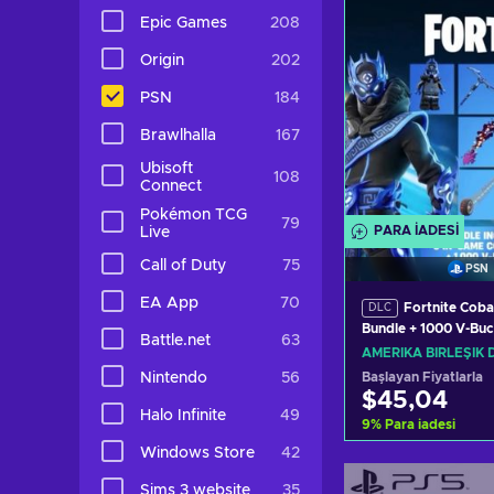
Epic Games
208
Origin
202
PSN
184
Brawlhalla
167
Ubisoft
108
Connect
Pokémon TCG
79
PARA IADESI
Live
Call of Duty
75
PSN
EA App
70
Fortnite Coba
DLC
Bundle + 1000 V-Buc
Battle.net
63
PSN Key UNITED S
AMERIKA BIRLEŞIK 
Nintendo
56
Başlayan Fiyatlarla
$45,04
Halo Infinite
49
9
%
Para iadesi
Windows Store
42
Sepete e
Sims 3 website
35