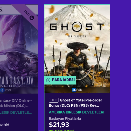
ete ekle
Sepete ekle
eri görüntüle
Teklifleri görüntüle
PARA IADESI
PSN
PSN
Ghost of Yotei Pre-order
antasy XIV Online -
DLC
Bonus (DLC) PSN (PS5) Key
k Minion (DLC)
UNITED STATES
ey JAPAN/UNITED
AMERIKA BIRLEŞIK DEVLETLERI
AMERIKA BIRLEŞIK DEVLETLERI, JAPONYA
Başlayan Fiyatlarla
$21,93
atıldı