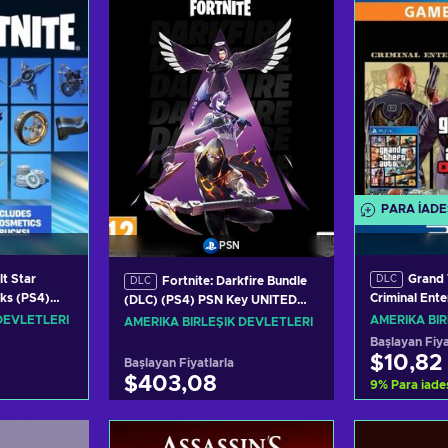
PARA IADE
PSN
lt Star
Grand 
DLC
Fortnite: Darkfire Bundle
DLC
ks (PS4)
Criminal Ente
(DLC) (PS4) PSN Key UNITED
TATES
(DLC) (PS4)
STATES
DEVLETLERI
AMERIKA BIR
AMERIKA BIRLEŞIK DEVLETLERI
STATES
Başlayan Fiya
$10,82
Başlayan Fiyatlarla
$403,08
9
%
Para iade
kle
Sep
Sepete ekle