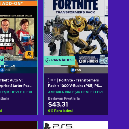
SI
PARA IADESI
PSN
PSN
Theft Auto V:
Fortnite - Transformers
DLC
rprise Starter Pack
Pack + 1000 V-Bucks (PS5) PSN
 PSN Key UNITED
Key UNITED STATES
LEŞIK DEVLETLERI
AMERIKA BIRLEŞIK DEVLETLERI
tlarla
Başlayan Fiyatlarla
$43,31
si
9
%
Para iadesi
ete ekle
Sepete ekle