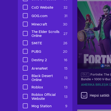
Teklifleri gö
CoD Website
32
GOG.com
31
Minecraft
30
The Elder Scrolls
27
Online
SMITE
26
PUBG
20
Destiny 2
16
PSN
ArenaNet
15
Fortnite: The
DLC
Black Desert
13
Bundle + 1000 V-Buc
Online
PSN Key UNITED ST
AMERIKA BIRLEŞIK 
Roblox
13
Roblox Official
Hepsi satıldı
13
Website
Mog Station
9