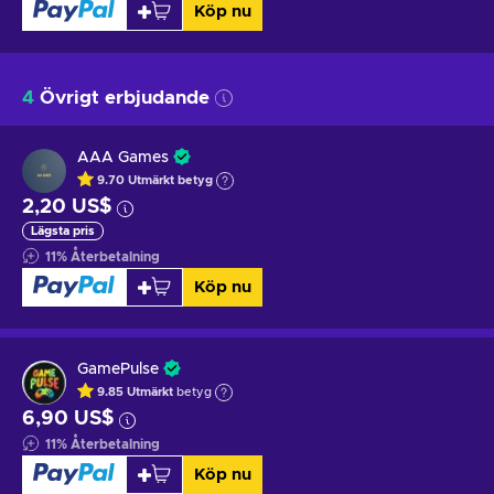
Köp nu
4
Övrigt erbjudande
AAA Games
9.70
Utmärkt betyg
2,20 US$
Lägsta pris
11
%
Återbetalning
Köp nu
GamePulse
9.85
Utmärkt
betyg
6,90 US$
11
%
Återbetalning
Köp nu