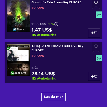
Ghost of a Tale Steam Key EUROPE
EUROPA
19,99 US$
-93%
1,47 US$
Steam
11
%
Återbetalning
A Plague Tale Bundle XBOX LIVE Key
EUROPE
EUROPA
Från
78,14 US$
Xbox Live
11
%
Återbetalning
Ladda mer