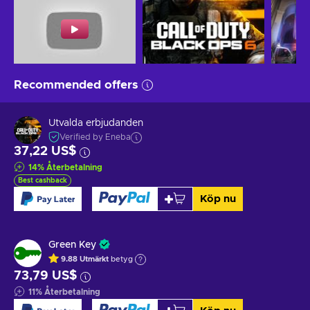
Recommended offers
Utvalda erbjudanden
Verified by Eneba
37,22 US$
14
%
Återbetalning
Best cashback
Köp nu
Green Key
9.88
Utmärkt
betyg
73,79 US$
11
%
Återbetalning