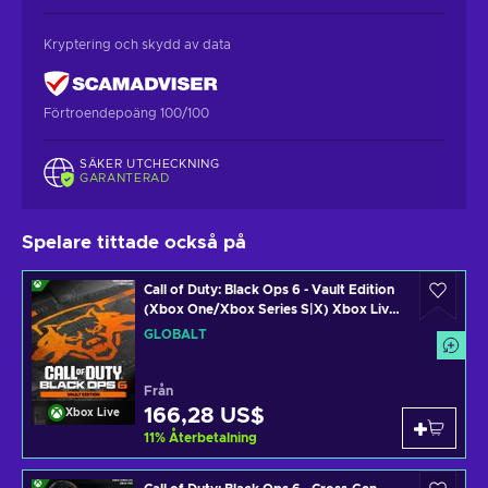
Kryptering och skydd av data
Förtroendepoäng 100/100
SÄKER UTCHECKNING
GARANTERAD
Spelare tittade också på
Call of Duty: Black Ops 6 - Vault Edition
(Xbox One/Xbox Series S|X) Xbox Live
Key GLOBAL
GLOBALT
Från
166,28 US$
Xbox Live
11
%
Återbetalning