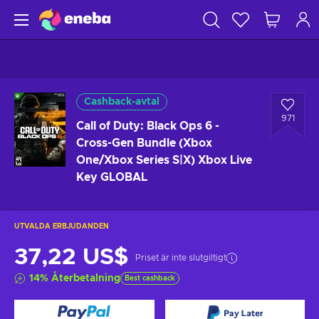
Cashback-avtal
971
Call of Duty: Black Ops 6 -
Cross-Gen Bundle (Xbox
One/Xbox Series S|X) Xbox Live
Key GLOBAL
UTVALDA ERBJUDANDEN
37,22 US$
Priset är inte slutgiltigt
14
%
Återbetalning
Best cashback