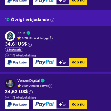
Köp nu
10
Övrigt erbjudande
Zeus
9.70
Utmärkt betyg
34,61 US$
Lägsta pris
11
%
Återbetalning
Köp nu
VenomDigital
9.59
Utmärkt betyg
34,63 US$
11
%
Återbetalning
Köp nu