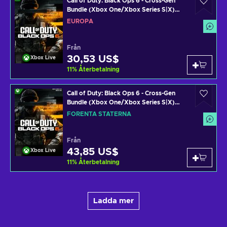
Call of Duty: Black Ops 6 - Cross-Gen
Bundle (Xbox One/Xbox Series S|X)
Xbox Live Key EUROPE
EUROPA
Från
30,53 US$
Xbox Live
11
%
Återbetalning
Call of Duty: Black Ops 6 - Cross-Gen
Bundle (Xbox One/Xbox Series S|X)
Xbox Live Key UNITED STATES
FÖRENTA STATERNA
Från
43,85 US$
Xbox Live
11
%
Återbetalning
Ladda mer