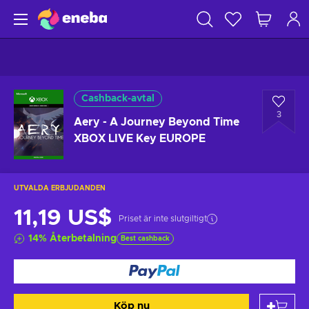
Cashback-avtal
3
Aery - A Journey Beyond Time
XBOX LIVE Key EUROPE
UTVALDA ERBJUDANDEN
11,19 US$
Priset är inte slutgiltigt
14
%
Återbetalning
Best cashback
Köp nu