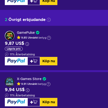
Köp nu
2
Övrigt erbjudande
GamePulse
9.85
Utmärkt
betyg
9,87 US$
Lägsta pris
11
%
Återbetalning
Köp nu
X-Games Store
9.91
Utmärkt
betyg
9,94 US$
11
%
Återbetalning
Köp nu