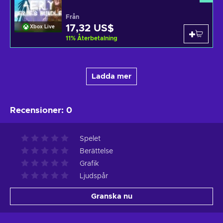
Från
17,32 US$
Xbox Live
11
%
Återbetalning
Ladda mer
Recensioner
:
0
Spelet
Berättelse
Grafik
Ljudspår
Granska nu