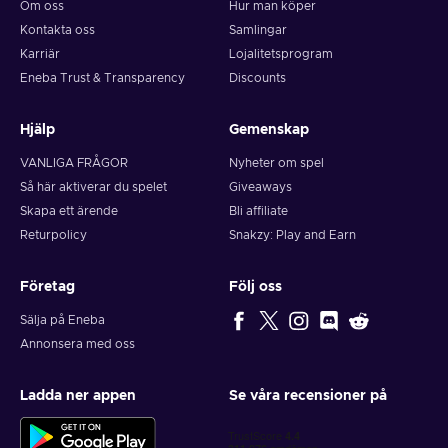
Om oss
Hur man köper
Kontakta oss
Samlingar
Karriär
Lojalitetsprogram
Eneba Trust & Transparency
Discounts
Hjälp
Gemenskap
VANLIGA FRÅGOR
Nyheter om spel
Så här aktiverar du spelet
Giveaways
Skapa ett ärende
Bli affiliate
Returpolicy
Snakzy: Play and Earn
Företag
Följ oss
Sälja på Eneba
Annonsera med oss
Ladda ner appen
Se våra recensioner på