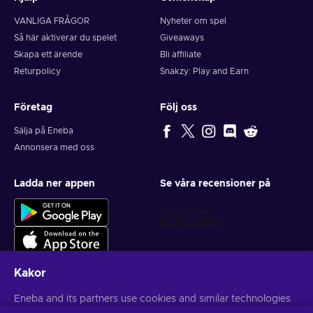
VANLIGA FRÅGOR
Nyheter om spel
Så här aktiverar du spelet
Giveaways
Skapa ett ärende
Bli affiliate
Returpolicy
Snakzy: Play and Earn
Företag
Följ oss
Sälja på Eneba
Annonsera med oss
Ladda ner appen
Se våra recensioner på
Kakor
Eneba and its partners use cookies and similar technologies
Få personliga spelerbjudanden