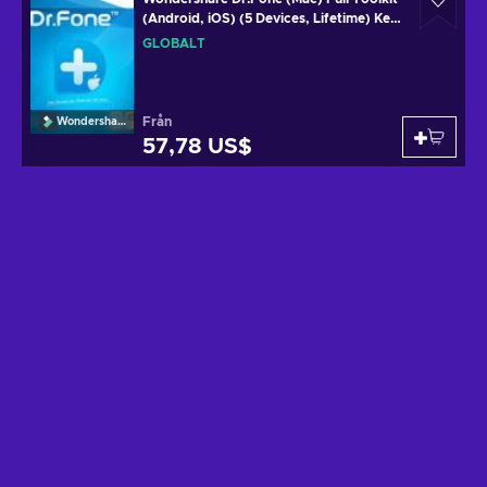
(Android, iOS) (5 Devices, Lifetime) Key
GLOBAL
GLOBALT
Från
Wondershare
57,78 US$