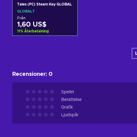
Tales (PC) Steam Key GLOBAL
GLOBALT
Från
1,60 US$
11
%
Återbetalning
Lägg till i varukorgen
View offers
Recensioner
:
0
Spelet
Berättelse
Grafik
Ljudspår