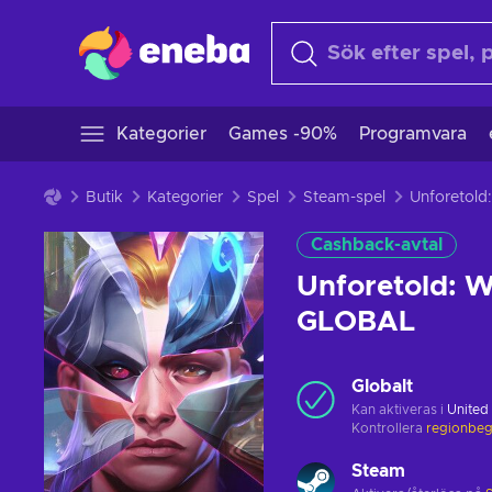
Kategorier
Games -90%
Programvara
Butik
Kategorier
Spel
Steam-spel
Cashback-avtal
Unforetold: W
GLOBAL
Globalt
Kan aktiveras i
United
Kontrollera
regionbeg
Steam