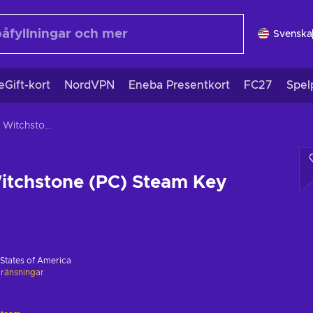
Svenska
eGift-kort
NordVPN
Eneba Presentkort
FC27
Spel
Unforetold: Witchstone (PC) Steam Key GLOBAL
itchstone (PC) Steam Key
 States of America
ränsningar