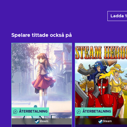
Ladda 1
Spelare tittade också på
ÅTERBETALNING
ÅTERBETALNING
Steam
Steam