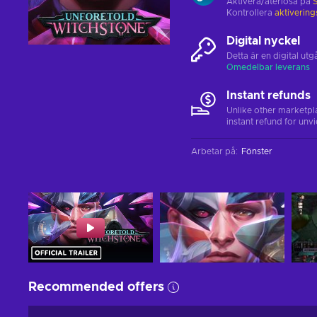
Aktivera/återlösa på
Kontrollera
aktiverin
Digital nyckel
Detta är en digital u
Omedelbar leverans
Instant refunds
Unlike other marketpl
instant refund for unv
Arbetar på
:
Fönster
Recommended offers