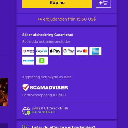
Köp nu
+4 erbjudanden från
15,60 US$
Säker utcheckning
Garanterad
Betrodda betalningsmetoder
Kryptering och skydd av data
Förtroendepoäng 100/100
SÄKER UTCHECKNING
GARANTERAD
Letar du efter bra erbjudanden?