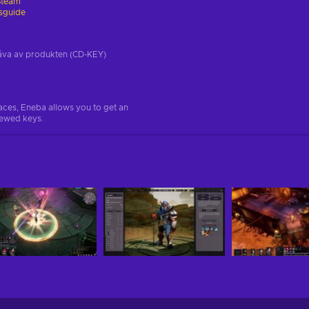
Steam
gsguide
tgåva av produkten (CD-KEY)
aces, Eneba allows you to get an
iewed keys.