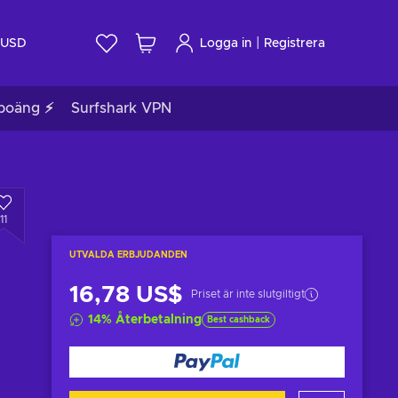
|
USD
Logga in
Registrera
poäng ⚡
Surfshark VPN
11
UTVALDA ERBJUDANDEN
16,78 US$
Priset är inte slutgiltigt
14
%
Återbetalning
Best cashback