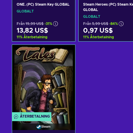
ONE. (PC) Steam Key GLOBAL
Steam Heroes (PC) Steam K
GLOBAL
GLOBALT
GLOBALT
Från
19,99 US$
-31%
Från
5,99 US$
-84%
13,82 US$
0,97 US$
11
%
Återbetalning
11
%
Återbetalning
Lägg till i varukorgen
Lägg till i varukorge
View offers
View offers
ÅTERBETALNING
Steam