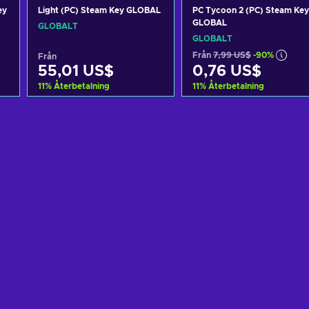
ey
Light (PC) Steam Key GLOBAL
PC Tycoon 2 (PC) Steam Key
GLOBAL
GLOBALT
GLOBALT
Från
7,99 US$
-90%
Från
55,01 US$
0,76 US$
11
%
Återbetalning
11
%
Återbetalning
n
Lägg till i varukorgen
Lägg till i varukorgen
View offers
View offers