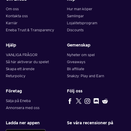
Om oss
Hur man köper
Kontakta oss
Samlingar
Karriär
Lojalitetsprogram
Eneba Trust & Transparency
Discounts
Hjälp
Gemenskap
VANLIGA FRÅGOR
Nyheter om spel
Så här aktiverar du spelet
Giveaways
Skapa ett ärende
Bli affiliate
Returpolicy
Snakzy: Play and Earn
Företag
Följ oss
Sälja på Eneba
Annonsera med oss
Ladda ner appen
Se våra recensioner på