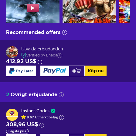
Recommended offers
Utvalda erbjudanden
Verified by Eneba
412,92 US$
Köp nu
2
Övrigt erbjudande
Instant-Codes
9.67
Utmärkt betyg
308,96 US$
Lägsta pris