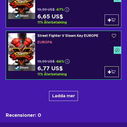
19,99 US$
-67%
6,65 US$
Steam
11
%
Återbetalning
Street Fighter V Steam Key EUROPE
EUROPA
19,99 US$
-66%
6,77 US$
Steam
11
%
Återbetalning
Ladda mer
Recensioner
:
0