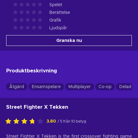
Spelet
Berättelse
Grafik
Ljudspår
Granska nu
Produktbeskrivning
Åtgärd
Ensamspelare
Multiplayer
Co-op
Delad s
Street Fighter X Tekken
3.80
/ 5 från 10 betyg
Street Fighter X Tekken is the first crossover fighting game