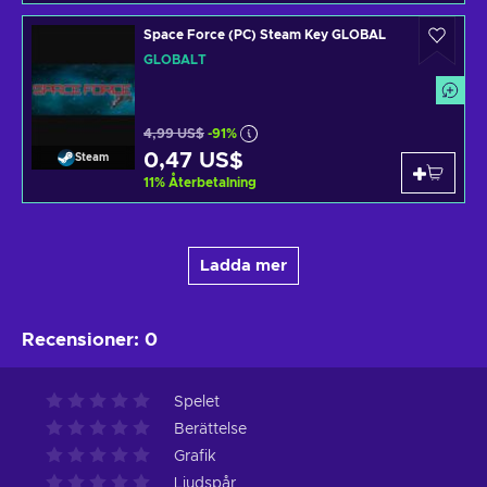
Space Force (PC) Steam Key GLOBAL
GLOBALT
4,99 US$
-91%
0,47 US$
Steam
11
%
Återbetalning
Ladda mer
Recensioner
:
0
Spelet
Berättelse
Grafik
Ljudspår