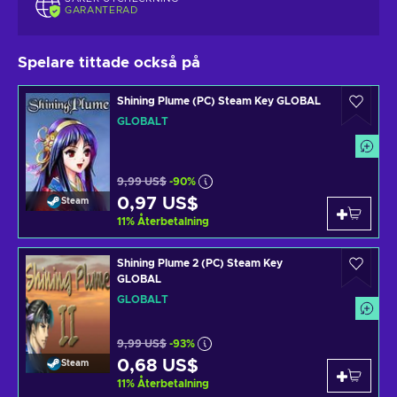
GARANTERAD
Spelare tittade också på
Shining Plume (PC) Steam Key GLOBAL
GLOBALT
9,99 US$
-90%
0,97 US$
Steam
11
%
Återbetalning
Shining Plume 2 (PC) Steam Key
GLOBAL
GLOBALT
9,99 US$
-93%
0,68 US$
Steam
11
%
Återbetalning