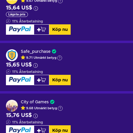
9.67
Utmärkt betyg
15,64 US$
Lägsta pris
11
%
Återbetalning
Köp nu
Safe_purchase
9.71
Utmärkt betyg
15,65 US$
11
%
Återbetalning
Köp nu
City of Games
9.68
Utmärkt betyg
15,76 US$
11
%
Återbetalning
Köp nu