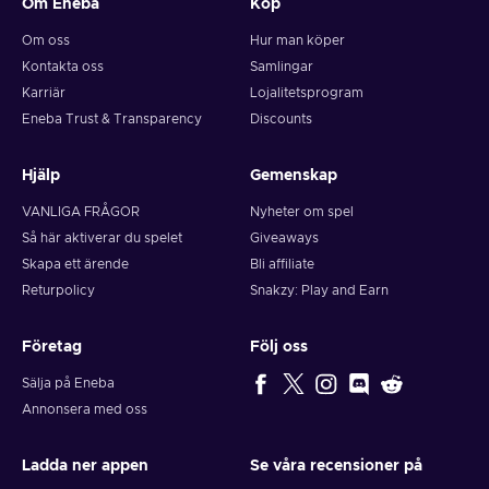
Om Eneba
Köp
Om oss
Hur man köper
Kontakta oss
Samlingar
Karriär
Lojalitetsprogram
Eneba Trust & Transparency
Discounts
Hjälp
Gemenskap
VANLIGA FRÅGOR
Nyheter om spel
Så här aktiverar du spelet
Giveaways
Skapa ett ärende
Bli affiliate
Returpolicy
Snakzy: Play and Earn
Företag
Följ oss
Sälja på Eneba
Annonsera med oss
Ladda ner appen
Se våra recensioner på