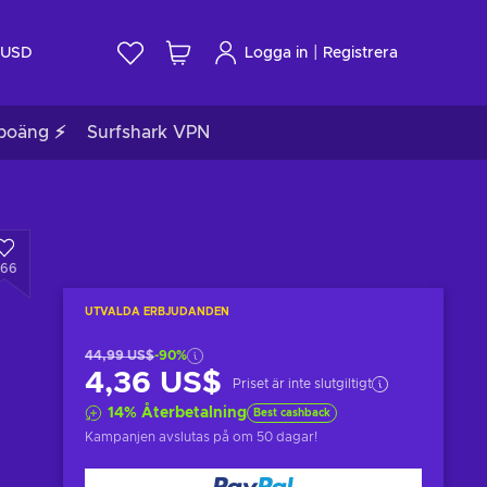
|
USD
Logga in
Registrera
poäng ⚡
Surfshark VPN
66
UTVALDA ERBJUDANDEN
44,99 US$
-90%
4,36 US$
Priset är inte slutgiltigt
14
%
Återbetalning
Best cashback
Kampanjen avslutas på
om 50 dagar
!