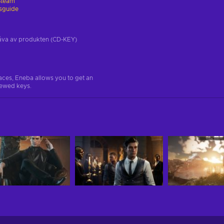
Steam
gsguide
tgåva av produkten (CD-KEY)
aces, Eneba allows you to get an
iewed keys.