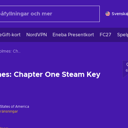
Svenska
eGift-kort
NordVPN
Eneba Presentkort
FC27
Spel
Sherlock Holmes: Chapter One Steam Key GLOBAL
6
mes: Chapter One Steam Key
 States of America
ränsningar