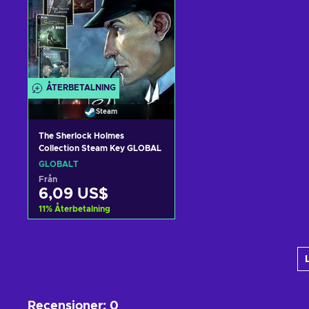
ÅTERBETALNING
Steam
The Sherlock Holmes
Collection Steam Key GLOBAL
GLOBALT
Från
6,09 US$
11
%
Återbetalning
Lägg till i varukorgen
View offers
Recensioner
:
0