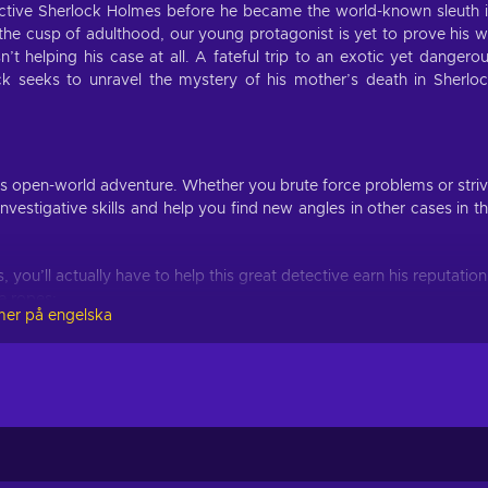
ective Sherlock Holmes before he became the world-known sleuth 
he cusp of adulthood, our young protagonist is yet to prove his w
n’t helping his case at all. A fateful trip to an exotic yet dangero
ock seeks to unravel the mystery of his mother’s death in Sherlo
is open-world adventure. Whether you brute force problems or stri
investigative skills and help you find new angles in other cases in t
s, you’ll actually have to help this great detective earn his reputation
he ropes;
mer på engelska
hing in the Mediterranean is all yours to investigate - gather clues,
hadow suspects or persons of interest, and find all the evidence;
n you’re in a pinch but there’s something about taking down foes
vironment to eliminate opponents without spilling blood;
 not the John Watson we all know - unravel his true identity;
nversations shape your story and will lead to different endings;