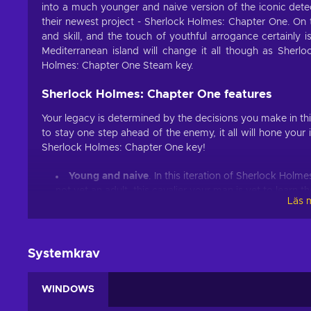
into a much younger and naive version of the iconic det
their newest project - Sherlock Holmes: Chapter One. On t
and skill, and the touch of youthful arrogance certainly is
Mediterranean island will change it all though as Sherl
Holmes: Chapter One Steam key.
Sherlock Holmes: Chapter One features
Your legacy is determined by the decisions you make in th
to stay one step ahead of the enemy, it all will hone your 
Sherlock Holmes: Chapter One key!
Young and naive
. In this iteration of Sherlock Holme
not yet an adult, this cavalier your man is yet to learn t
Läs 
An open world to explore
. The vibrant island somet
investigate rumours, use disguises to get into places, s
Keep your hands clean
. Weapons come in handy whe
Systemkrav
with style - spot their vulnerabilities or exploit the en
A different Jon
. He is your best and only friend but
WINDOWS
Actions matter
. How you approach situations and co
Cheap Sherlock Holmes: Chapter One price.