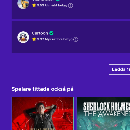
9.53
Utmärkt betyg
Cartoon
9.37
Mycket bra
betyg
Ladda 18
Spelare tittade också på