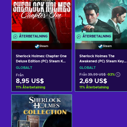
ÅTERBETALNING
ÅTERBETALNING
Steam
Steam
Sherlock Holmes: Chapter One
Sherlock Holmes The
Deluxe Edition (PC) Steam Key
Awakened (PC) Steam Key
GLOBAL
GLOBAL
GLOBALT
GLOBALT
Från
39,99 US$
-93%
Från
8,95 US$
2,69 US$
11
%
Återbetalning
11
%
Återbetalning
Lägg till i varukorgen
Lägg till i varukorge
View offers
View offers