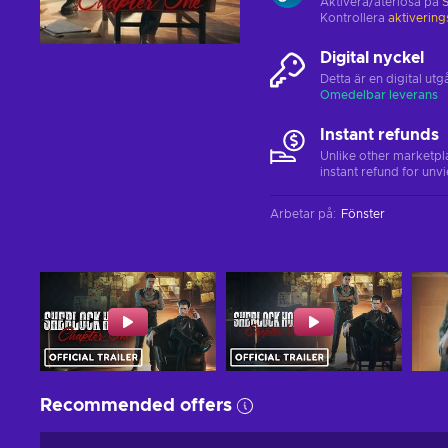
Aktivera/återlösa på
Kontrollera
aktiverin
Digital nyckel
Detta är en digital u
Omedelbar leverans
Instant refunds
Unlike other marketpl
instant refund for unv
Arbetar på
:
Fönster
Recommended offers