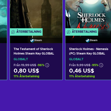
ÅTERBETALNING
ÅTERBETALNING
Steam
Steam
The Testament of Sherlock
Sherlock Holmes - Nemesis
Holmes Steam Key GLOBAL
(PC) Steam Key GLOBAL
GLOBALT
GLOBALT
Från
19,99 US$
-96%
Från
9,99 US$
-95%
0,80 US$
0,46 US$
11
%
Återbetalning
11
%
Återbetalning
n
Lägg till i varukorgen
Lägg till i varukorgen
View offers
View offers