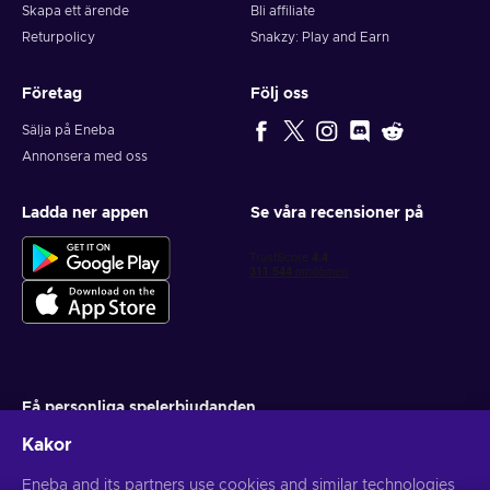
Skapa ett ärende
Bli affiliate
Returpolicy
Snakzy: Play and Earn
Företag
Följ oss
Sälja på Eneba
Annonsera med oss
Ladda ner appen
Se våra recensioner på
Få personliga spelerbjudanden
Kakor
Prenumerera
Eneba and its partners use cookies and similar technologies
Du kan när som helst avsluta din prenumeration. Besök