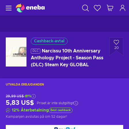
Cashback-avtal
20
Narcissu 10th Anniversary
DLC
Anthology Project - Season Pass
(DLC) Steam Key GLOBAL
UTVALDA ERBJUDANDEN
29,99 US$
-81%
5,83 US$
Priset är inte slutgiltigt
12
%
Återbetalning
Best cashback
Kampanjen avslutas på
om 52 dagar
!