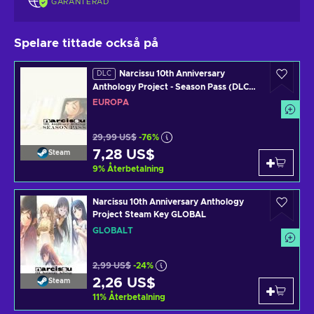
GARANTERAD
Spelare tittade också på
Narcissu 10th Anniversary
DLC
Anthology Project - Season Pass (DLC)
(PC) Steam Key EUROPE
EUROPA
29,99 US$
-76%
7,28 US$
Steam
9
%
Återbetalning
Narcissu 10th Anniversary Anthology
Project Steam Key GLOBAL
GLOBALT
2,99 US$
-24%
2,26 US$
Steam
11
%
Återbetalning