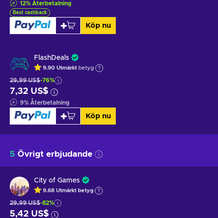
12
%
Återbetalning
Best cashback
Köp nu
FlashDeals
9.90
Utmärkt
betyg
29,99 US$
-76%
7,32 US$
9
%
Återbetalning
Köp nu
5
Övrigt erbjudande
City of Games
9.68
Utmärkt betyg
29,99 US$
-82%
5,42 US$