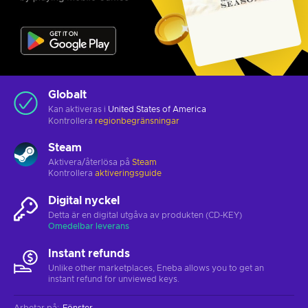
Globalt
Kan aktiveras i
United States of America
Kontrollera
regionbegränsningar
Steam
Aktivera/återlösa på
Steam
Kontrollera
aktiveringsguide
Digital nyckel
Detta är en digital utgåva av produkten (CD-KEY)
Omedelbar leverans
Instant refunds
Unlike other marketplaces, Eneba allows you to get an
instant refund for unviewed keys.
Arbetar på
:
Fönster