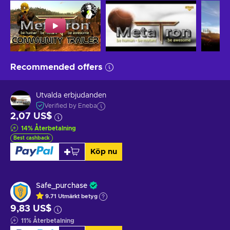
Recommended offers
Utvalda erbjudanden
Verified by Eneba
2,07 US$
14
%
Återbetalning
Best cashback
Köp nu
Safe_purchase
9.71
Utmärkt betyg
9,83 US$
11
%
Återbetalning