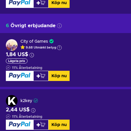
Köp nu
6
Övrigt erbjudande
City of Games
9.68
Utmärkt betyg
1,84 US$
Lägsta pris
11
%
Återbetalning
Köp nu
k2key
2,44 US$
11
%
Återbetalning
Köp nu