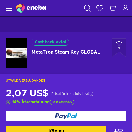
Cashback-avtal
7
MetaTron Steam Key GLOBAL
UTVALDA ERBJUDANDEN
2,07 US$
Priset är inte slutgiltigt
14
%
Återbetalning
Best cashback
Köp nu