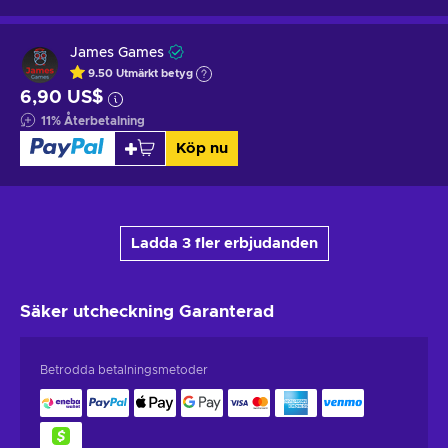
James Games
9.50
Utmärkt betyg
6,90 US$
11
%
Återbetalning
Köp nu
Ladda 3 fler erbjudanden
Säker utcheckning
Garanterad
Betrodda betalningsmetoder