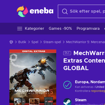
Kategorier
Games -90%
Programvara
Butik
Spel
Steam-spel
MechWarrior 5: Mercen
MechWarrio
DLC
Extras Conten
GLOBAL
Europa, Nordam
Kan aktiveras i
United
Kontrollera
regionbeg
Steam