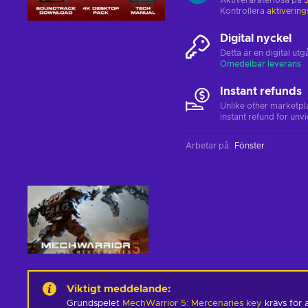
Aktivera/återlösa på
Kontrollera
aktiverin
Digital nyckel
Detta är en digital u
Omedelbar leverans
Instant refunds
Unlike other marketpl
instant refund for unv
Arbetar på
:
Fönster
Viktigt meddelande
:
Grundspelet
MechWarrior 5: Mercenaries key
krävs för 