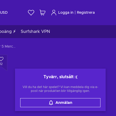
|
USD
Logga in
Registrera
poäng ⚡
Surfshark VPN
MechWarrior 5 Mercenaries - Digital Extras Content (DLC) (PC) Steam Key GLOBAL
12
Tyvärr, slutsålt
:(
Vill du ha det här spelet? Vi kan meddela dig via e-
post när produkten blir tillgänglig igen.
Anmälan