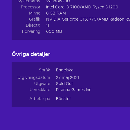
Systemkrav
Windows 10
Processor
Intel Core i3-7100/AMD Ryzen 3 1200
Minne
8 GB RAM
Grafik
NVIDIA GeForce GTX 770/AMD Radeon R
DirectX
11
Förvaring
600 MB
Övriga detaljer
Språk
Engelska
Utgivningsdatum
27 maj 2021
Utgivare
Sold Out
Utvecklare
Piranha Games Inc.
Arbetar på
Fönster