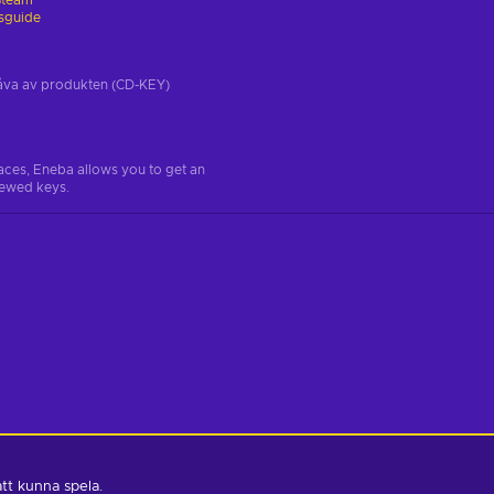
Steam
gsguide
tgåva av produkten (CD-KEY)
aces, Eneba allows you to get an
iewed keys.
att kunna spela.