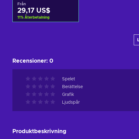
Från
29,17 US$
11
%
Återbetalning
Lägg till i varukorgen
View offers
Recensioner
:
0
Spelet
Berättelse
Grafik
Ljudspår
Produktbeskrivning