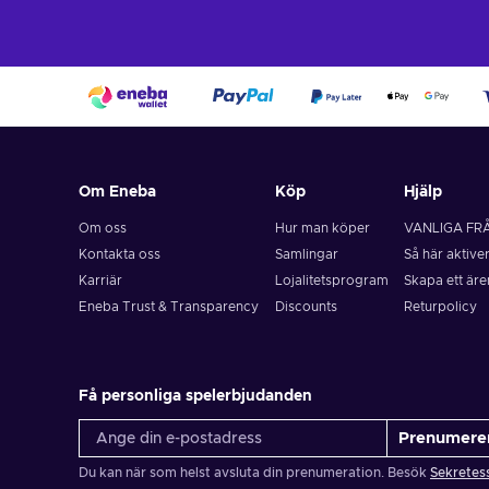
Om Eneba
Köp
Hjälp
Om oss
Hur man köper
VANLIGA FR
Kontakta oss
Samlingar
Så här aktive
Karriär
Lojalitetsprogram
Skapa ett är
Eneba Trust & Transparency
Discounts
Returpolicy
Få personliga spelerbjudanden
Prenumere
Du kan när som helst avsluta din prenumeration. Besök
Sekretes