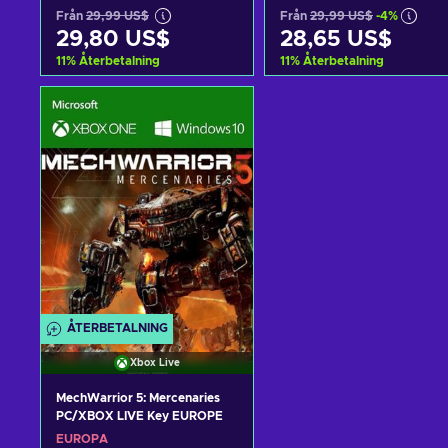
Från
29,99 US$
Från
29,99 US$
-4%
29,80 US$
28,65 US$
11
%
Återbetalning
11
%
Återbetalning
Lägg till i varukorgen
Lägg till i varukorge
View offers
View offers
ÅTERBETALNING
Xbox Live
MechWarrior 5: Mercenaries
PC/XBOX LIVE Key EUROPE
EUROPA