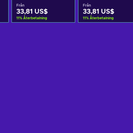
Från
Från
33,81 US$
33,81 US$
11
%
Återbetalning
11
%
Återbetalning
n
Lägg till i varukorgen
Lägg till i varukorgen
View offers
View offers