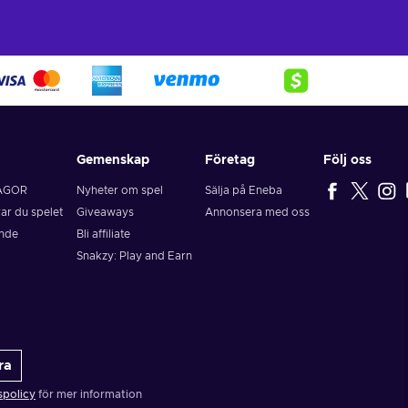
Gemenskap
Företag
Följ oss
ÅGOR
Nyheter om spel
Sälja på Eneba
rar du spelet
Giveaways
Annonsera med oss
ende
Bli affiliate
Snakzy: Play and Earn
ra
spolicy
för mer information