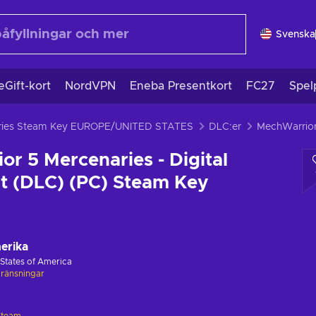
Svenska
eGift-kort
NordVPN
Eneba Presentkort
FC27
Spel
aries Steam Key EUROPE/UNITED STATES
DLC:er
r 5 Mercenaries - Digital
t (DLC) (PC) Steam Key
erika
 States of America
ränsningar