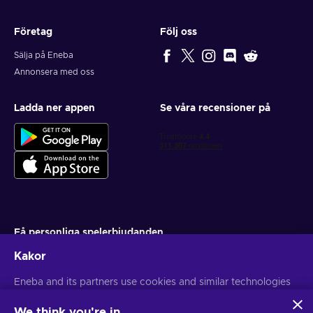
Företag
Följ oss
Sälja på Eneba
Annonsera med oss
Ladda ner appen
Se våra recensioner på
Få personliga spelerbjudanden
Kakor
Prenumerera
Eneba and its partners use cookies and similar technologies
Du kan när som helst avsluta din prenumeration. Besök
Sekretesspolicy
för mer information
to collect and analyze information about users of this
website. We use this information to enhance content,
We think you're in