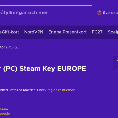
Svenska
eGift-kort
NordVPN
Eneba Presentkort
FC27
Spel
Later Alligator (PC) Steam Key EUROPE
or (PC) Steam Key EUROPE
United States of America. Check
region restrictions
Steam
gsguide