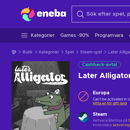
Kategorier
Games -90%
Programvara
Butik
Kategorier
Spel
Steam-spel
Cashback-avtal
Later Alligat
Europa
Can't be activated in 
Hitta en för ditt land
Steam
Aktivera/återlösa på
Kontrollera
aktiverin