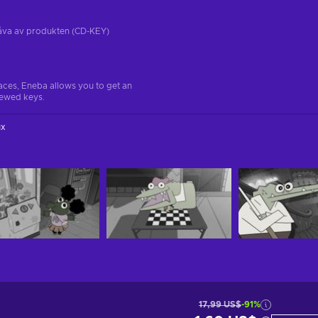
tgåva av produkten (CD-KEY)
aces, Eneba allows you to get an
iewed keys.
ux
17,99 US$
-91%