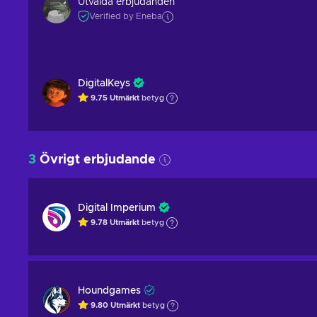
Utvalda erbjudanden
Verified by Eneba
DigitalKeys
9.75
Utmärkt
betyg
3
Övrigt erbjudande
Digital Imperium
9.78
Utmärkt
betyg
Houndgames
9.80
Utmärkt
betyg