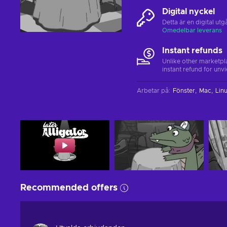
Digital nyckel
Detta är en digital u
Omedelbar leverans
Instant refunds
Unlike other marketpl
instant refund for unv
Arbetar på
:
Fönster
Mac
Lin
Recommended offers