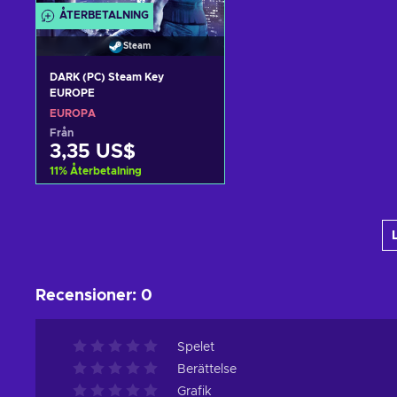
ÅTERBETALNING
Steam
DARK (PC) Steam Key
EUROPE
EUROPA
Från
3,35 US$
11
%
Återbetalning
Lägg till i varukorgen
View offers
Recensioner
:
0
Spelet
Berättelse
Grafik