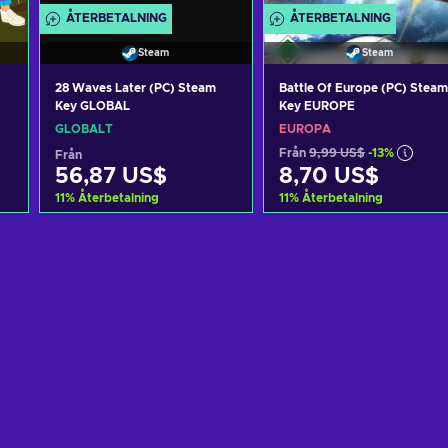
ÅTERBETALNING
ÅTERBETALNING
Steam
Steam
28 Waves Later (PC) Steam
Battle Of Europe (PC) Steam
Key GLOBAL
Key EUROPE
GLOBALT
EUROPA
Från
9,99 US$
-13%
Från
56,87 US$
8,70 US$
11
%
Återbetalning
11
%
Återbetalning
n
Lägg till i varukorgen
Lägg till i varukorgen
View offers
View offers