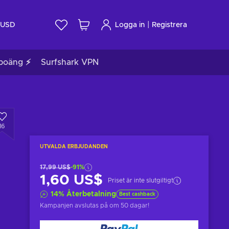
|
USD
Logga in
Registrera
poäng ⚡
Surfshark VPN
16
UTVALDA ERBJUDANDEN
17,99 US$
-91%
1,60 US$
Priset är inte slutgiltigt
14
%
Återbetalning
Best cashback
Kampanjen avslutas på
om 50 dagar
!