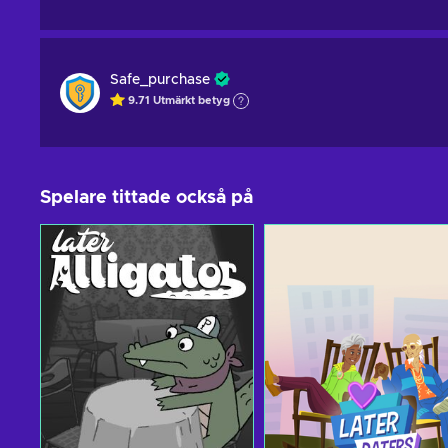
Safe_purchase
9.71
Utmärkt betyg
Spelare tittade också på