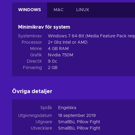
WINDOWS
MAC
LINUX
Minimikrav för system
Systemkrav
Windows 7 64-Bit (Media Feature Pack re
Processor
2+ Ghz Intel or AMD
Minne
4 GB RAM
Grafik
Nvidia 750M
DirectX
9.0c
Förvaring
2 GB
Övriga detaljer
Språk
Engelska
Utgivningsdatum
18 september 2019
Utgivare
SmallBü, Pillow Fight
Utvecklare
SmallBü, Pillow Fight