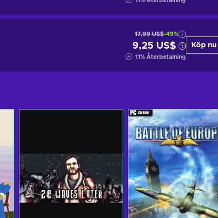
11
%
Återbetalning
17,99 US$
-49%
9,25 US$
Köp nu
11
%
Återbetalning