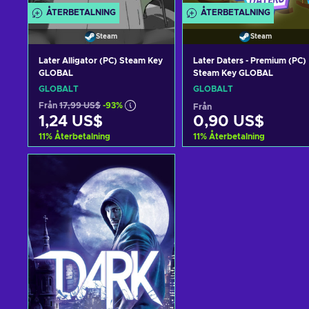
ÅTERBETALNING
ÅTERBETALNING
Steam
Steam
Later Alligator (PC) Steam Key
Later Daters - Premium (PC)
GLOBAL
Steam Key GLOBAL
GLOBALT
GLOBALT
Från
17,99 US$
-93%
Från
1,24 US$
0,90 US$
11
%
Återbetalning
11
%
Återbetalning
Lägg till i varukorgen
Lägg till i varukorge
View offers
View offers