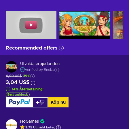
Recommended offers
Utvalda erbjudanden
Verified by Eneba
4,99 US$
-39%
3,04 US$
14
%
Återbetalning
Best cashback
Köp nu
HoGames
9.75
Utmärkt
betyg