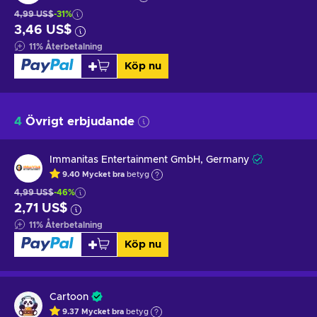
4,99 US$
-31%
3,46 US$
11
%
Återbetalning
Köp nu
4
Övrigt erbjudande
Immanitas Entertainment GmbH, Germany
9.40
Mycket bra
betyg
4,99 US$
-46%
2,71 US$
11
%
Återbetalning
Köp nu
Cartoon
9.37
Mycket bra
betyg