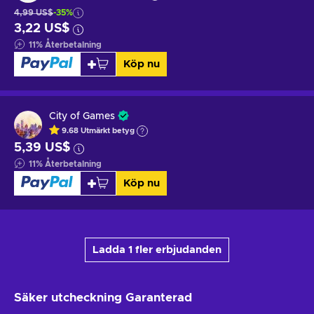
4,99 US$
-35%
3,22 US$
11
%
Återbetalning
Köp nu
City of Games
9.68
Utmärkt betyg
5,39 US$
11
%
Återbetalning
Köp nu
Ladda 1 fler erbjudanden
Säker utcheckning
Garanterad