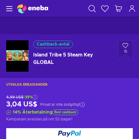
Cashback-avtal
15
Island Tribe 5 Steam Key
GLOBAL
UTVALDA ERBJUDANDEN
4,99 US$
-39%
3,04 US$
Priset är inte slutgiltigt
14
%
Återbetalning
Best cashback
Kampanjen avslutas på
om 52 dagar
!