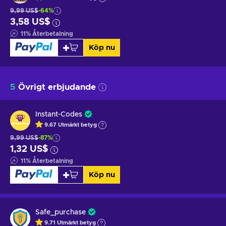
9,99 US$
-64%
3,58 US$
11
%
Återbetalning
Köp nu
5
Övrigt erbjudande
Instant-Codes
9.67
Utmärkt betyg
9,99 US$
-87%
1,32 US$
11
%
Återbetalning
Köp nu
Safe_purchase
9.71
Utmärkt betyg