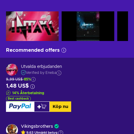
Recommended offers
Utvalda erbjudanden
Verified by Eneba
9,99 US$
-85%
1,48 US$
14
%
Återbetalning
Best cashback
Köp nu
Vikingsbrothers
9.63
Utmärkt betyg