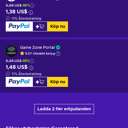
9,99 US$
-86%
1,38 US$
11
%
Återbetalning
Köp nu
Game Zone Portal
9.57
Utmärkt betyg
9,99 US$
-85%
1,48 US$
11
%
Återbetalning
Köp nu
Ladda 2 fler erbjudanden