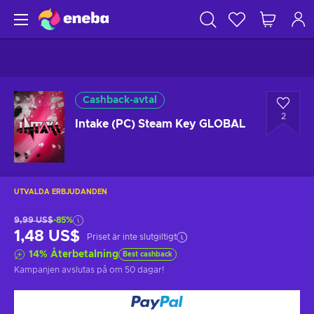
Cashback-avtal
2
Intake (PC) Steam Key GLOBAL
UTVALDA ERBJUDANDEN
9,99 US$
-85%
1,48 US$
Priset är inte slutgiltigt
14
%
Återbetalning
Best cashback
Kampanjen avslutas på
om 50 dagar
!