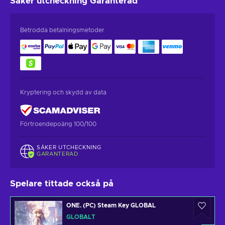
Säker utcheckning
Garanterad
Betrodda betalningsmetoder
Kryptering och skydd av data
Förtroendepoäng 100/100
SÄKER UTCHECKNING
GARANTERAD
Spelare tittade också på
ONE. (PC) Steam Key GLOBAL
GLOBALT