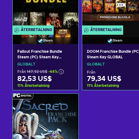
ÅTERBETALNING
ÅTERBETALNING
Steam
Steam
Fallout Franchise Bundle
DOOM Franchise Bundle (PC
Steam (PC) Steam Key
Steam Key GLOBAL
GLOBAL
GLOBALT
GLOBALT
Från
147,92 US$
-44%
Från
82,53 US$
79,34 US$
11
%
Återbetalning
11
%
Återbetalning
Lägg till i varukorgen
Lägg till i varukorge
View offers
View offers