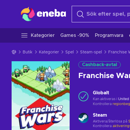
Kategorier
Games -90%
Programvara
Butik
Kategorier
Spel
Steam-spel
Cashback-avtal
Franchise Wa
Globalt
Kan aktiveras i
United
Kontrollera
regionbeg
Steam
Aktivera/återlösa på
Kontrollera
aktiverin