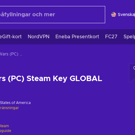
Svenska
eGift-kort
NordVPN
Eneba Presentkort
FC27
Spel
Franchise Wars (PC) Steam Key GLOBAL
rs (PC) Steam Key GLOBAL
 States of America
ränsningar
Steam
gsguide