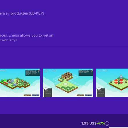
tgåva av produkten (CD-KEY)
aces, Eneba allows you to get an
iewed keys.
1,99 US$
-47%