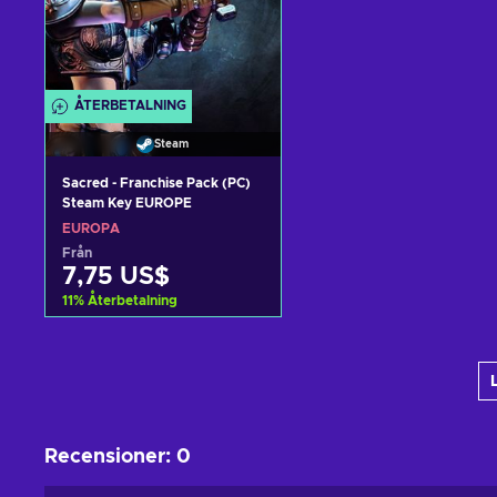
ÅTERBETALNING
Steam
Sacred - Franchise Pack (PC)
Steam Key EUROPE
EUROPA
Från
7,75 US$
11
%
Återbetalning
Lägg till i varukorgen
View offers
Recensioner
:
0