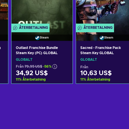
ÅTERBETALNING
ÅTERBETALNING
Steam
Steam
)
Outlast Franchise Bundle
Sacred - Franchise Pack
Steam Key (PC) GLOBAL
Steam Key GLOBAL
GLOBALT
GLOBALT
Från
79,95 US$
-56%
Från
34,92 US$
10,63 US$
11
%
Återbetalning
11
%
Återbetalning
n
Lägg till i varukorgen
Lägg till i varukorgen
View offers
View offers