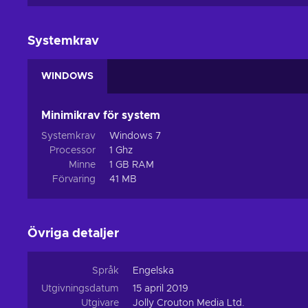
Systemkrav
WINDOWS
Minimikrav för system
Systemkrav
Windows 7
Processor
1 Ghz
Minne
1 GB RAM
Förvaring
41 MB
Övriga detaljer
Språk
Engelska
Utgivningsdatum
15 april 2019
Utgivare
Jolly Crouton Media Ltd.