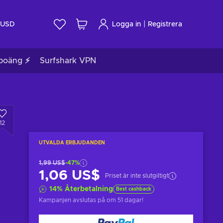
|
USD
Logga in
Registrera
poäng ⚡
Surfshark VPN
12
UTVALDA ERBJUDANDEN
1,99 US$
-47%
1,06 US$
Priset är inte slutgiltigt
14
%
Återbetalning
Best cashback
Kampanjen avslutas på
om 51 dagar
!