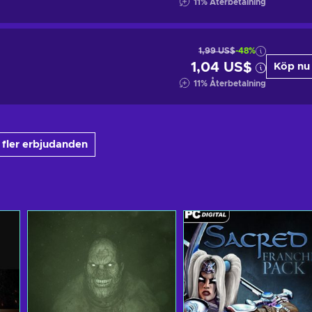
11
%
Återbetalning
1,99 US$
-48%
1,04 US$
Köp nu
11
%
Återbetalning
 fler erbjudanden