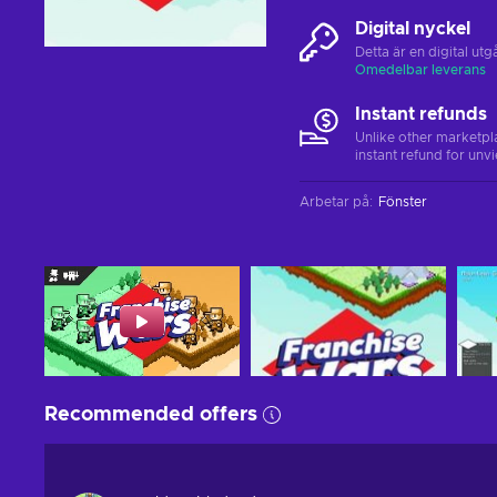
Digital nyckel
Detta är en digital u
Omedelbar leverans
Instant refunds
Unlike other marketpl
instant refund for unv
Arbetar på
:
Fönster
Recommended offers