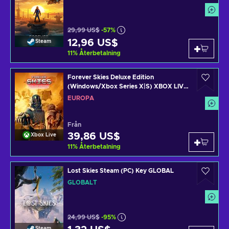
29,99 US$
-57%
12,96 US$
Steam
11
%
Återbetalning
Forever Skies Deluxe Edition
(Windows/Xbox Series X|S) XBOX LIVE
Key EUROPE
EUROPA
Från
39,86 US$
Xbox Live
11
%
Återbetalning
Lost Skies Steam (PC) Key GLOBAL
GLOBALT
24,99 US$
-95%
Steam