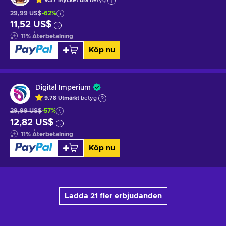
9.37
Mycket bra
betyg
29,99 US$
-62%
11,52 US$
11
%
Återbetalning
Köp nu
Digital Imperium
9.78
Utmärkt
betyg
29,99 US$
-57%
12,82 US$
11
%
Återbetalning
Köp nu
Ladda 21 fler erbjudanden