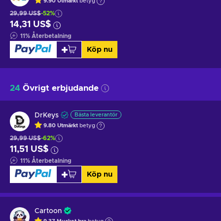
9.90
Utmärkt
betyg
29,99 US$
-52%
14,31 US$
11
%
Återbetalning
Köp nu
24
Övrigt erbjudande
DrKeys
Bästa leverantör
9.80
Utmärkt
betyg
29,99 US$
-62%
11,51 US$
11
%
Återbetalning
Köp nu
Cartoon