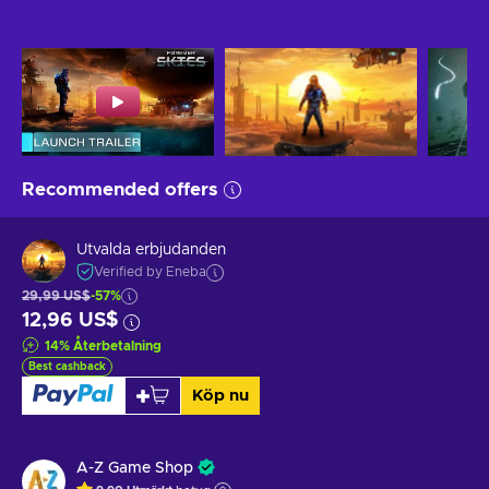
Recommended offers
Utvalda erbjudanden
Verified by Eneba
29,99 US$
-57%
12,96 US$
14
%
Återbetalning
Best cashback
Köp nu
A-Z Game Shop