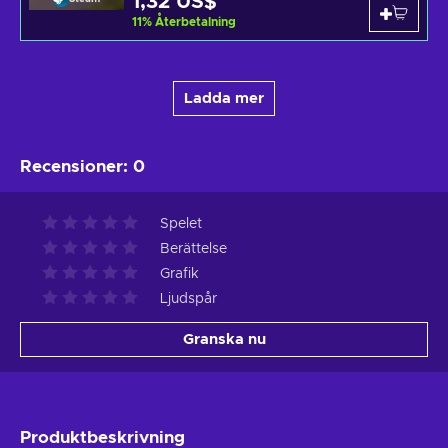
1,32 US$
11
%
Återbetalning
Ladda mer
Recensioner
:
0
Spelet
Berättelse
Grafik
Ljudspår
Granska nu
Produktbeskrivning