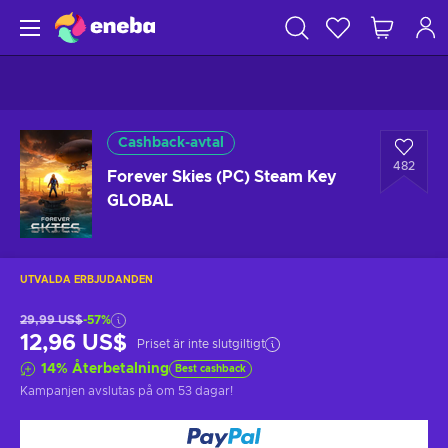
Cashback-avtal
482
Forever Skies (PC) Steam Key
GLOBAL
UTVALDA ERBJUDANDEN
29,99 US$
-57%
12,96 US$
Priset är inte slutgiltigt
14
%
Återbetalning
Best cashback
Kampanjen avslutas på
om 53 dagar
!