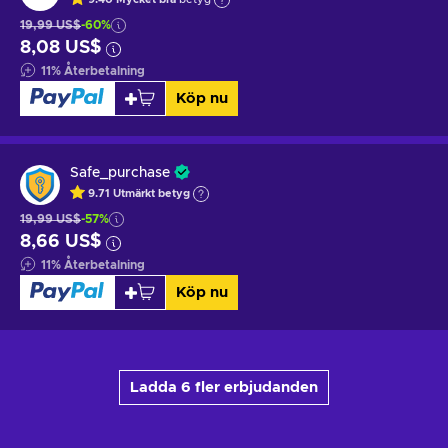
19,99 US$
-60%
8,08 US$
11
%
Återbetalning
Köp nu
Safe_purchase
9.71
Utmärkt betyg
19,99 US$
-57%
8,66 US$
11
%
Återbetalning
Köp nu
Ladda 6 fler erbjudanden