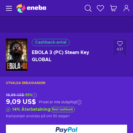
Cashback-avtal
437
EBOLA 3 (PC) Steam Key
GLOBAL
UTVALDA ERBJUDANDEN
19,99 US$
-55%
9,09 US$
Priset är inte slutgiltigt
14
%
Återbetalning
Best cashback
Kampanjen avslutas på
om 50 dagar
!