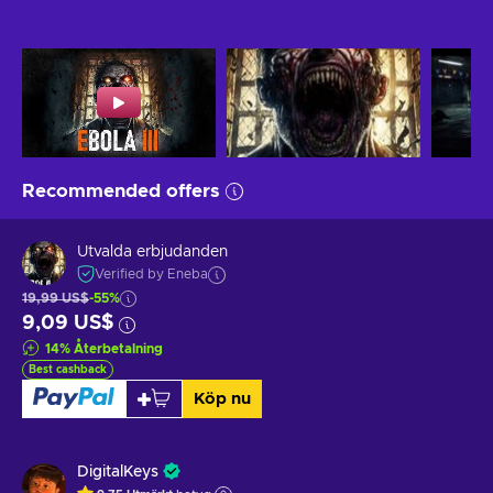
Recommended offers
Utvalda erbjudanden
Verified by Eneba
19,99 US$
-55%
9,09 US$
14
%
Återbetalning
Best cashback
Köp nu
DigitalKeys