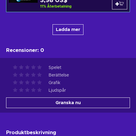
3,98 US$
11
%
Återbetalning
Ladda mer
Recensioner
:
0
Spelet
Berättelse
Grafik
Ljudspår
Granska nu
Produktbeskrivning