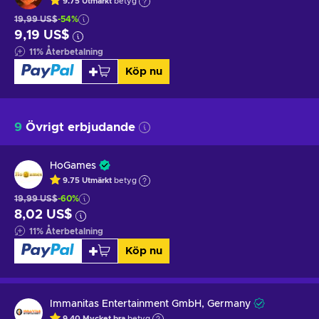
9.75
Utmärkt
betyg
19,99 US$
-54%
9,19 US$
11
%
Återbetalning
Köp nu
9
Övrigt erbjudande
HoGames
9.75
Utmärkt
betyg
19,99 US$
-60%
8,02 US$
11
%
Återbetalning
Köp nu
Immanitas Entertainment GmbH, Germany
9.40
Mycket bra
betyg