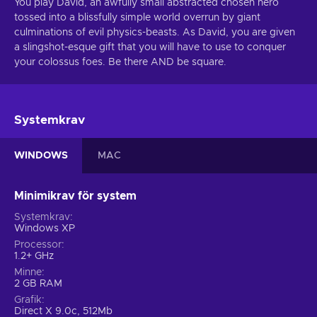
You play David, an awfully small abstracted chosen hero
tossed into a blissfully simple world overrun by giant
culminations of evil physics-beasts. As David, you are given
a slingshot-esque gift that you will have to use to conquer
your colossus foes. Be there AND be square.
Systemkrav
WINDOWS
MAC
Minimikrav för system
Systemkrav
Windows XP
Processor
1.2+ GHz
Minne
2 GB RAM
Grafik
Direct X 9.0c, 512Mb