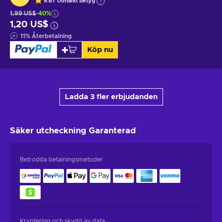
9.67
Utmärkt betyg
1,99 US$
-40%
1,20 US$
11
%
Återbetalning
Köp nu
Ladda 3 fler erbjudanden
Säker utcheckning
Garanterad
Betrodda betalningsmetoder
Kryptering och skydd av data