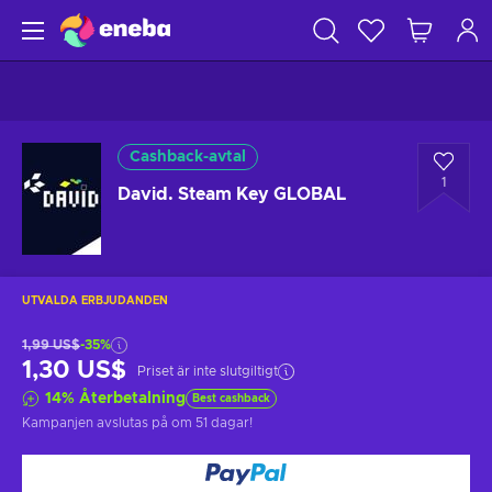
Cashback-avtal
1
David. Steam Key GLOBAL
UTVALDA ERBJUDANDEN
1,99 US$
-35%
1,30 US$
Priset är inte slutgiltigt
14
%
Återbetalning
Best cashback
Kampanjen avslutas på
om 51 dagar
!