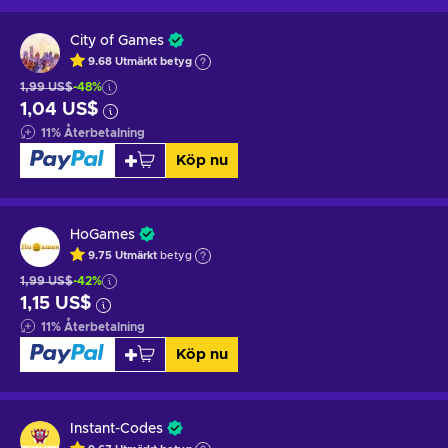
City of Games
9.68
Utmärkt betyg
1,99 US$
-48%
1,04 US$
11
%
Återbetalning
Köp nu
HoGames
9.75
Utmärkt
betyg
1,99 US$
-42%
1,15 US$
11
%
Återbetalning
Köp nu
Instant-Codes