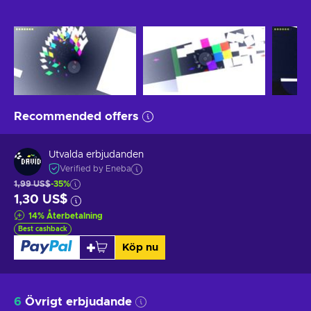
Recommended offers
Utvalda erbjudanden
Verified by Eneba
1,99 US$
-35%
1,30 US$
14
%
Återbetalning
Best cashback
Köp nu
6
Övrigt erbjudande