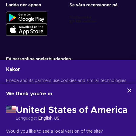
Ladda ner appen
Se våra recensioner på
Få personliga spelerbjudanden
Kakor
Prenumerera
Eneba and its partners use cookies and similar technologies
Du kan när som helst avsluta din prenumeration. Besök
Sekretesspolicy
för mer information
to collect and analyze information about users of this
website. We use this information to enhance content,
We think you're in
advertising, and other services on the site. Your personal data
Svenska
USD
may also be used for ads personalization.
United States of America
By clicking 'Accept all', you consent to the use of these
technologies by Eneba and its partners. You can adjust your
Language
:
English US
consent by clicking 'Customize'.
For more information on how Google uses your data, see
Copyright © 2026 Eneba. Alla rättigheter reserverade.
JSC "Helis
Would you like to see a local version of the site?
Google Business Safety & Privacy
.