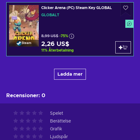
Clicker Arena (PC) Steam Key GLOBAL
GLOBALT
8,99 US$
-75%
2,26 US$
Steam
11
%
Återbetalning
Ladda mer
Recensioner
:
0
Spelet
Berättelse
Grafik
Ljudspår