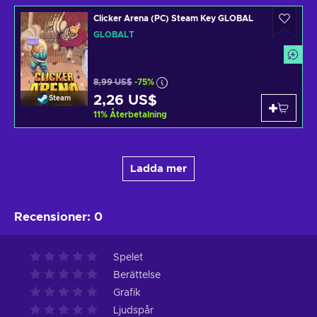
Clicker Arena (PC) Steam Key GLOBAL
GLOBALT
8,99 US$
-75%
2,26 US$
Steam
11
%
Återbetalning
Ladda mer
Recensioner
:
0
Spelet
Berättelse
Grafik
Ljudspår