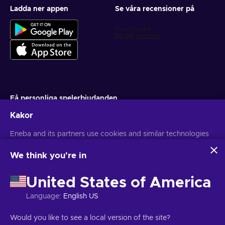
Ladda ner appen
Se våra recensioner på
Få personliga spelerbjudanden
Kakor
Prenumerera
Eneba and its partners use cookies and similar technologies
Du kan när som helst avsluta din prenumeration. Besök
Sekretesspolicy
för mer information
to collect and analyze information about users of this
website. We use this information to enhance content,
We think you're in
advertising, and other services on the site. Your personal data
Svenska
USD
may also be used for ads personalization.
United States of America
By clicking 'Accept all', you consent to the use of these
technologies by Eneba and its partners. You can adjust your
Language
:
English US
consent by clicking 'Customize'.
For more information on how Google uses your data, see
Copyright © 2026 Eneba. Alla rättigheter reserverade.
JSC "Helis
Would you like to see a local version of the site?
Google Business Safety & Privacy
.