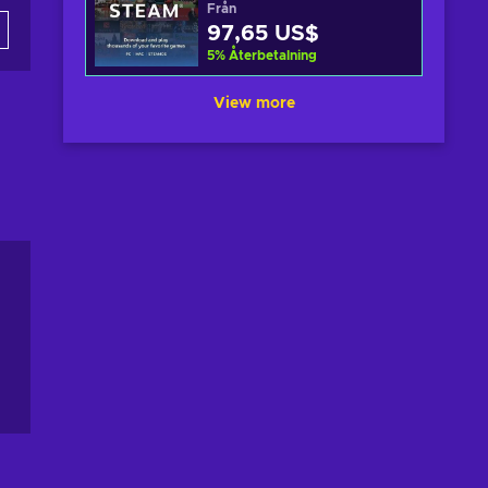
Från
97,65 US$
5
%
Återbetalning
View more