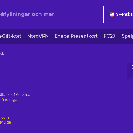
Svenska
eGift-kort
NordVPN
Eneba Presentkort
FC27
Spel
 XL
 States of America
ränsningar
Steam
gsguide