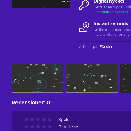
Digital nyckel
Detta är en digital u
Omedelbar leverans
Instant refunds
Unlike other marketpl
instant refund for unv
Arbetar på
:
Fönster
Recensioner
:
0
Spelet
Berättelse