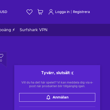
|
USD
Logga in
Registrera
poäng ⚡
Surfshark VPN
0
Tyvärr, slutsålt
:(
Vill du ha det här spelet? Vi kan meddela dig via e-
post när produkten blir tillgänglig igen.
Anmälan