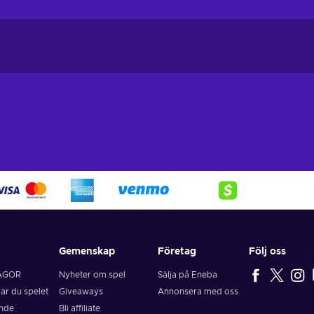
Gemenskap
Företag
Följ oss
ÅGOR
Nyheter om spel
Sälja på Eneba
rar du spelet
Giveaways
Annonsera med oss
ende
Bli affiliate