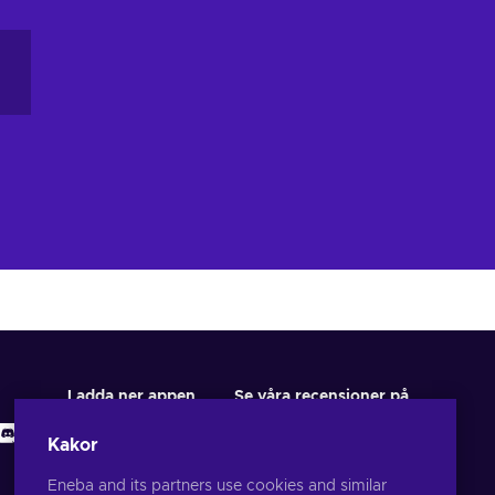
Ladda ner appen
Se våra recensioner på
Kakor
Eneba and its partners use cookies and similar