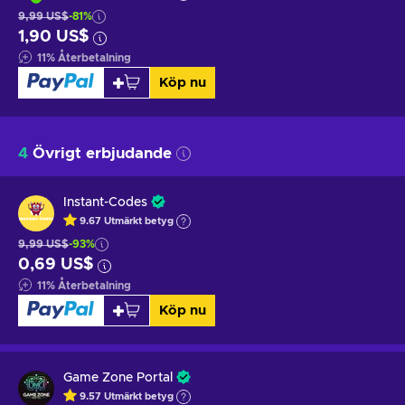
9,99 US$
-81%
1,90 US$
11
%
Återbetalning
Köp nu
4
Övrigt erbjudande
Instant-Codes
9.67
Utmärkt betyg
9,99 US$
-93%
0,69 US$
11
%
Återbetalning
Köp nu
Game Zone Portal
9.57
Utmärkt betyg