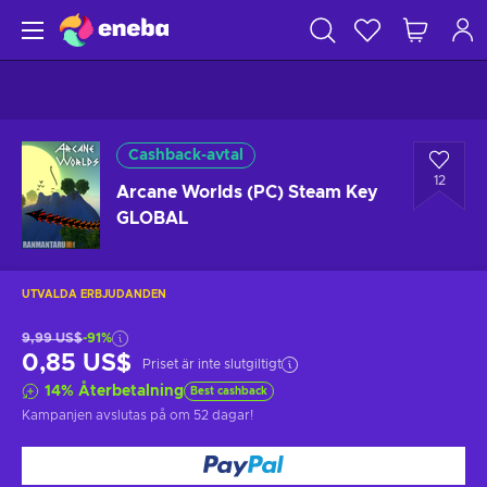
Cashback-avtal
12
Arcane Worlds (PC) Steam Key
GLOBAL
UTVALDA ERBJUDANDEN
9,99 US$
-91%
0,85 US$
Priset är inte slutgiltigt
14
%
Återbetalning
Best cashback
Kampanjen avslutas på
om 52 dagar
!