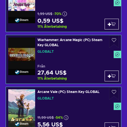
1,99 US$
-70%
0,59 US$
Steam
11
%
Återbetalning
Warhammer: Arcane Magic (PC) Steam
Key GLOBAL
GLOBALT
Från
27,64 US$
Steam
11
%
Återbetalning
Arcane Vale (PC) Steam Key GLOBAL
GLOBALT
11,99 US$
-54%
5,56 US$
Steam