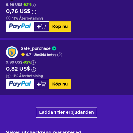
9,99 US$
-92%
0,76 US$
11
%
Återbetalning
Köp nu
Safe_purchase
9.71
Utmärkt betyg
9,99 US$
-92%
0,82 US$
11
%
Återbetalning
Köp nu
Ladda 1 fler erbjudanden
Säker utcheckning
Garanterad