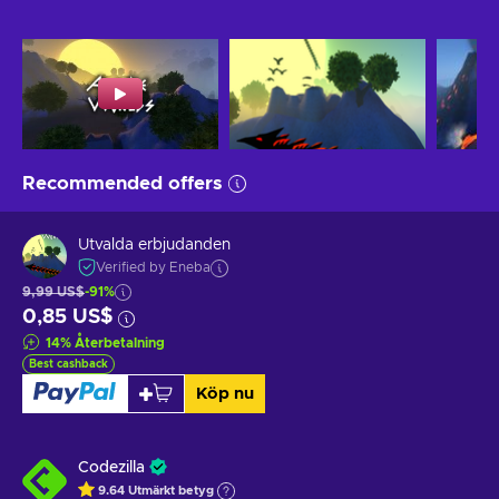
Recommended offers
Utvalda erbjudanden
Verified by Eneba
9,99 US$
-91%
0,85 US$
14
%
Återbetalning
Best cashback
Köp nu
Codezilla
9.64
Utmärkt betyg