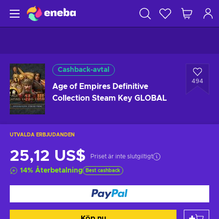
Cashback-avtal
494
Age of Empires Definitive
Collection Steam Key GLOBAL
UTVALDA ERBJUDANDEN
25,12 US$
Priset är inte slutgiltigt
14
%
Återbetalning
Best cashback
Köp nu