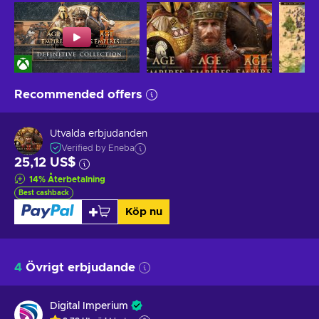
Recommended offers
Utvalda erbjudanden
Verified by Eneba
25,12 US$
14
%
Återbetalning
Best cashback
Köp nu
4
Övrigt erbjudande
Digital Imperium