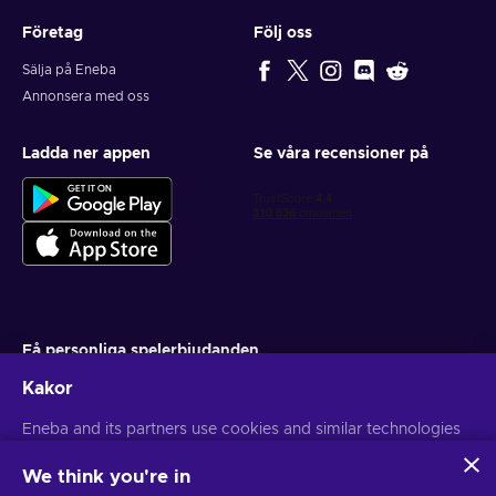
Företag
Följ oss
Sälja på Eneba
Annonsera med oss
Ladda ner appen
Se våra recensioner på
Få personliga spelerbjudanden
Kakor
Prenumerera
Eneba and its partners use cookies and similar technologies
Du kan när som helst avsluta din prenumeration. Besök
Sekretesspolicy
för mer information
to collect and analyze information about users of this
website. We use this information to enhance content,
We think you're in