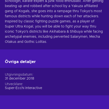
schoolgirl, karate expert & junk food enthusiast. After getting
beating up and robbed after school by a Yakuza affiliated
gang of Kogals, she goes into a rampage thru Tokyo's most
famous districts while hunting down each of her attackers.
Inspired by classic fighting puzzle games, as a player of
Super Ultra Kogal, you will be able to fight your way thru
iconic Tokyo's districts like Akihabara & Shibuya while facing
archetypal enemies, including perverted Salarymen, Mecha
Otakus and Gothic Lolitas.
Övriga detaljer
Utgivningsdatum
31 december 2018
Utvecklare
Super-Ecchi Interactive