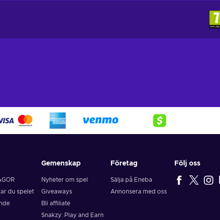
Gemenskap
Företag
Följ oss
ÅGOR
Nyheter om spel
Sälja på Eneba
rar du spelet
Giveaways
Annonsera med oss
ende
Bli affiliate
Snakzy: Play and Earn