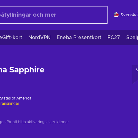
Svenska
eGift-kort
NordVPN
Eneba Presentkort
FC27
Spel
a Sapphire
 States of America
ränsningar
n för att hitta aktiveringsinstruktioner