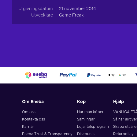
Utgivningsdatum
21 november 2014
Utvecklare
Game Freak
Om Eneba
Köp
Hjälp
Om oss
Hur man köper
VANLIGA FR
Kontakta oss
Samlingar
Så här aktive
Karriär
Lojalitetsprogram
Skapa ett är
Eneba Trust & Transparency
Discounts
Returpolicy