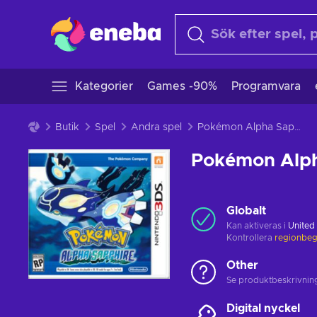
Kategorier
Games -90%
Programvara
Butik
Spel
Andra spel
Pokémon Alpha Sapphire
Pokémon Alph
Globalt
Kan aktiveras i
United
Kontrollera
regionbeg
Other
Se produktbeskrivninge
Digital nyckel