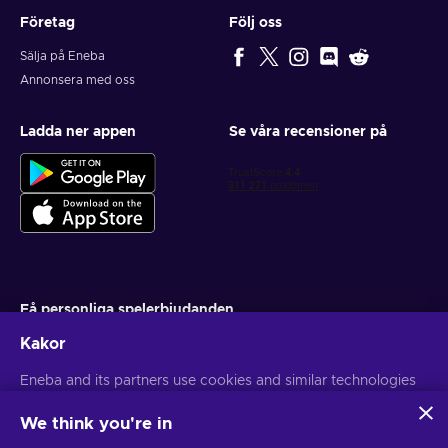
Företag
Följ oss
Sälja på Eneba
Annonsera med oss
Ladda ner appen
Se våra recensioner på
Få personliga spelerbjudanden
Kakor
Prenumerera
Eneba and its partners use cookies and similar technologies
Du kan när som helst avsluta din prenumeration. Besök
Sekretesspolicy
för mer information
to collect and analyze information about users of this
website. We use this information to enhance content,
We think you're in
advertising, and other services on the site. Your personal data