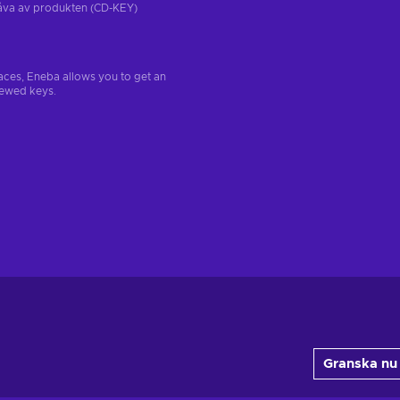
tgåva av produkten (CD-KEY)
aces, Eneba allows you to get an
iewed keys.
Granska nu