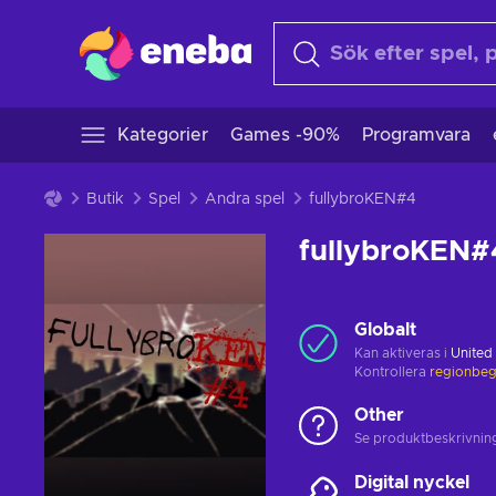
Kategorier
Games -90%
Programvara
Butik
Spel
Andra spel
fullybroKEN#4
fullybroKEN#
Globalt
Kan aktiveras i
United
Kontrollera
regionbeg
Other
Se produktbeskrivninge
Digital nyckel