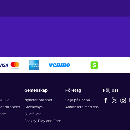
Gemenskap
Företag
Följ oss
ÅGOR
Nyheter om spel
Sälja på Eneba
rar du spelet
Giveaways
Annonsera med oss
ende
Bli affiliate
Snakzy: Play and Earn