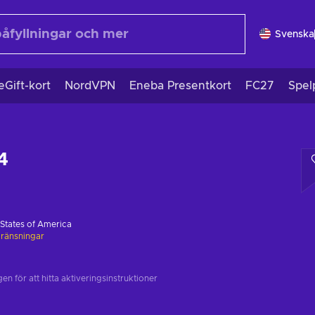
Svenska
eGift-kort
NordVPN
Eneba Presentkort
FC27
Spel
4
 States of America
ränsningar
n för att hitta aktiveringsinstruktioner