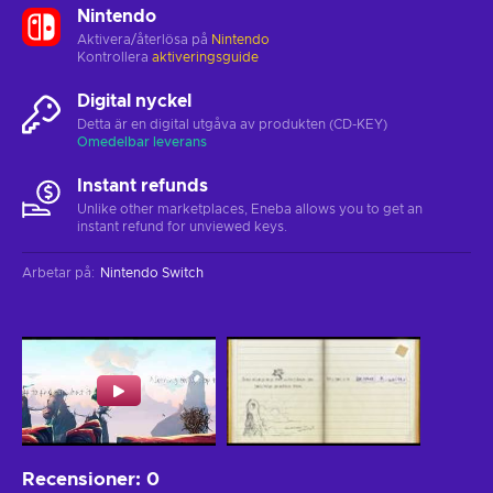
Nintendo
Aktivera/återlösa på
Nintendo
Kontrollera
aktiveringsguide
Digital nyckel
Detta är en digital utgåva av produkten (CD-KEY)
Omedelbar leverans
Instant refunds
Unlike other marketplaces, Eneba allows you to get an
instant refund for unviewed keys.
Arbetar på
:
Nintendo Switch
Recensioner
:
0