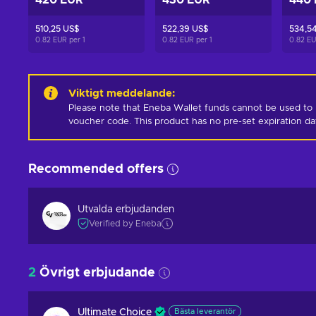
420 EUR
430 EUR
440
510,25 US$
522,39 US$
534,5
0.82 EUR per
1
0.82 EUR per
1
0.82 E
Viktigt meddelande
:
Please note that Eneba Wallet funds cannot be used to 
voucher code. This product has no pre-set expiration d
Recommended offers
Utvalda erbjudanden
Verified by Eneba
2
Övrigt erbjudande
Ultimate Choice
Bästa leverantör