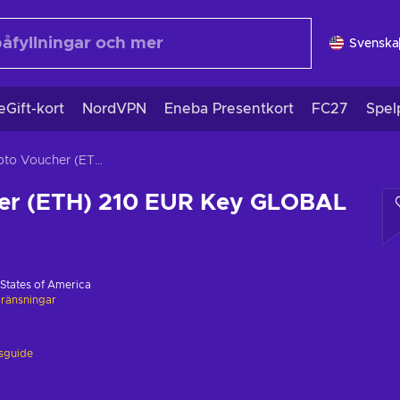
Svenska
eGift-kort
NordVPN
Eneba Presentkort
FC27
Spel
Crypto Voucher (ETH) 210 EUR Key GLOBAL
er (ETH) 210 EUR Key GLOBAL
 States of America
ränsningar
gsguide