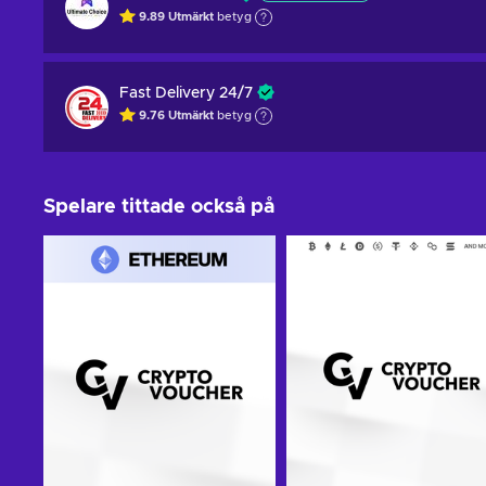
9.89
Utmärkt
betyg
Fast Delivery 24/7
9.76
Utmärkt
betyg
Spelare tittade också på