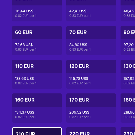
36,44 US$
42,41 US$
48,45
0.82 EUR per
1
0.83 EUR per
1
0.83 E
60 EUR
70 EUR
80 
72,68 US$
84,80 US$
97,20
0.83 EUR per
1
0.83 EUR per
1
0.82 E
110 EUR
120 EUR
130 
133,63 US$
145,78 US$
157,92
0.82 EUR per
1
0.82 EUR per
1
0.82 E
160 EUR
170 EUR
180 
194,37 US$
206,52 US$
218,66
0.82 EUR per
1
0.82 EUR per
1
0.82 E
220 EUR
230
210 EUR