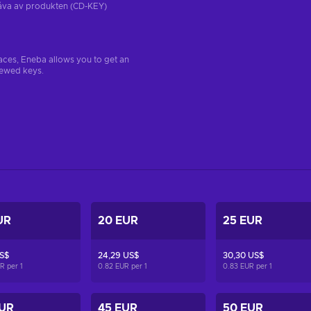
tgåva av produkten (CD-KEY)
aces, Eneba allows you to get an
iewed keys.
UR
20 EUR
25 EUR
US$
24,29 US$
30,30 US$
UR per
1
0.82 EUR per
1
0.83 EUR per
1
EUR
45 EUR
50 EUR