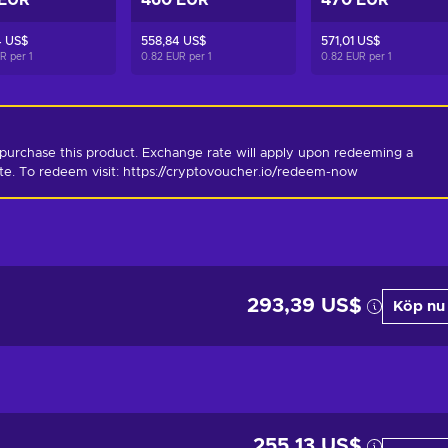
 EUR
460 EUR
470 EUR
4 US$
558,84 US$
571,01 US$
UR per
1
0.82 EUR per
1
0.82 EUR per
1
purchase this product. Exchange rate will apply upon redeeming a 
ate. To redeem visit: https://cryptovoucher.io/redeem-now
293,39 US$
Köp nu
255,13 US$