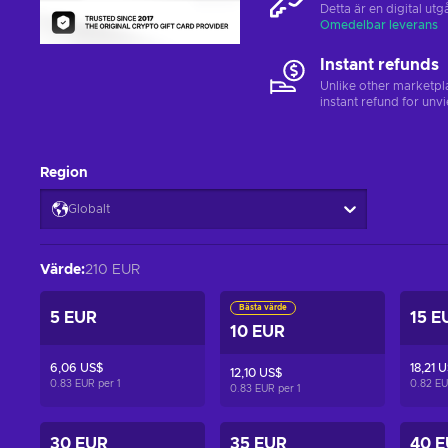
Detta är en digital u
Omedelbar leverans
Instant refunds
Unlike other marketpl
instant refund for unv
Region
Globalt
Värde
:
210 EUR
Bästa värde
5 EUR
15 E
10 EUR
6,06 US$
18,21 
12,10 US$
0.83 EUR per
1
0.82 E
0.83 EUR per
1
30 EUR
35 EUR
40 