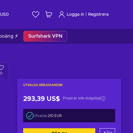
|
USD
Logga in
Registrera
poäng ⚡
Surfshark VPN
0
UTVALDA ERBJUDANDEN
293,39 US$
Priset är inte slutgiltigt
Utvalda:
210 EUR