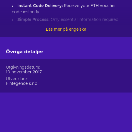
Instant Code Delivery:
Receive your ETH voucher
code instantly.
Simple Process:
Only essential information required.
Great Gift:
Introduce loved ones to Ethereum’s world.
Läs mer på engelska
How to Redeem Your ETH Voucher Code:
Set up an Ethereum-compatible wallet.
Övriga detaljer
Head to the Crypto Voucher website.
Input your ETH voucher code.
Utgivningsdatum
10 november 2017
Provide your email for confirmation.
Utvecklare
Choose Ethereum (ETH).
Fintegence s.r.o.
Enter your wallet address.
Click “I understand & agree. Redeem.”
ETH appears in your wallet in about 30 minutes.
For lower fees and extended functionality, redeem directly
into the Crypto Voucher wallet.