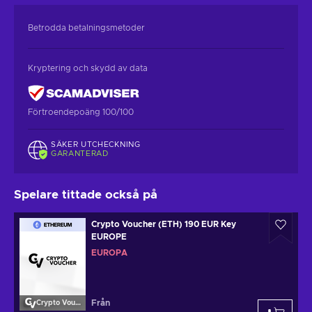
Betrodda betalningsmetoder
Kryptering och skydd av data
Förtroendepoäng 100/100
SÄKER UTCHECKNING
GARANTERAD
Spelare tittade också på
Crypto Voucher (ETH) 190 EUR Key
EUROPE
EUROPA
Från
Crypto Voucher