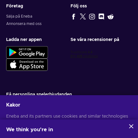
Företag
Följ oss
Sälja på Eneba
Annonsera med oss
Ladda ner appen
Se våra recensioner på
Få personliga spelerbjudanden
Kakor
Prenumerera
Eneba and its partners use cookies and similar technologies
Du kan när som helst avsluta din prenumeration. Besök
Sekretesspolicy
för mer information
to collect and analyze information about users of this
website. We use this information to enhance content,
We think you're in
advertising, and other services on the site. Your personal data