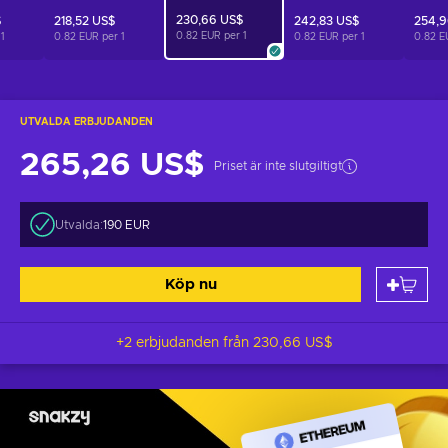
230,66 US$
$
218,52 US$
242,83 US$
254,9
0.82 EUR per
1
r
1
0.82 EUR per
1
0.82 EUR per
1
0.82 E
UTVALDA ERBJUDANDEN
265,26 US$
Priset är inte slutgiltigt
Utvalda:
190 EUR
Köp nu
+2 erbjudanden från
230,66 US$