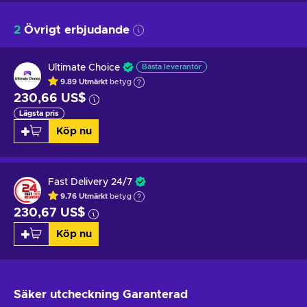
2
Övrigt erbjudande
Ultimate Choice
Bästa leverantör
9.89
Utmärkt
betyg
230,66 US$
Lägsta pris
Köp nu
Fast Delivery 24/7
9.76
Utmärkt
betyg
230,67 US$
Köp nu
Säker utcheckning
Garanterad